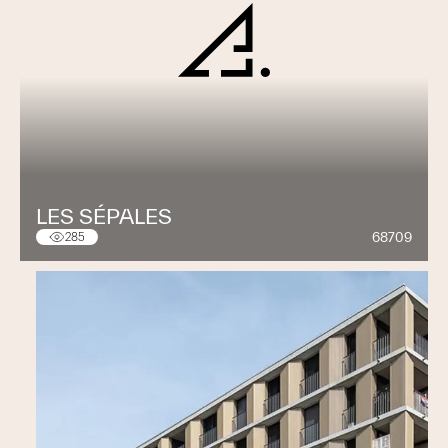
LES SÉPALES
68709
285