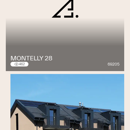
MONTELLY 28
69205
462