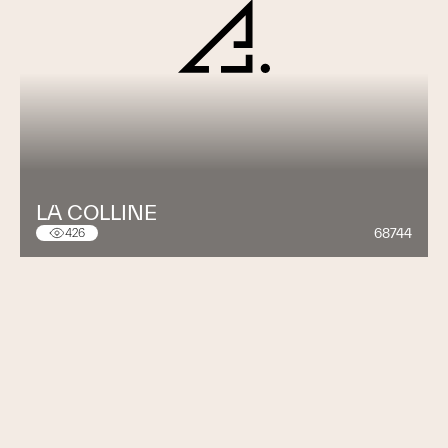
LA COLLINE
68744
426