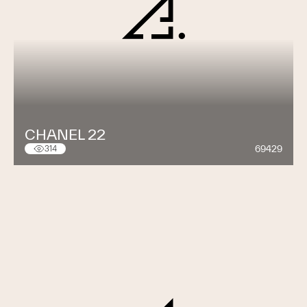
CHANEL 22
69429
314