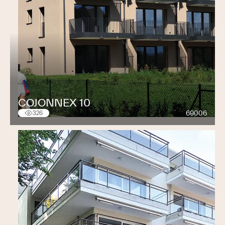
COJONNEX 10
69006
326