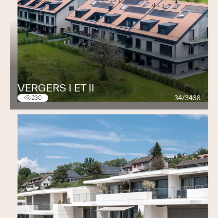
VERGERS I ET II
34/3438
230