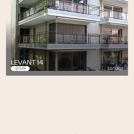
LEVANT 14
33/3268
548