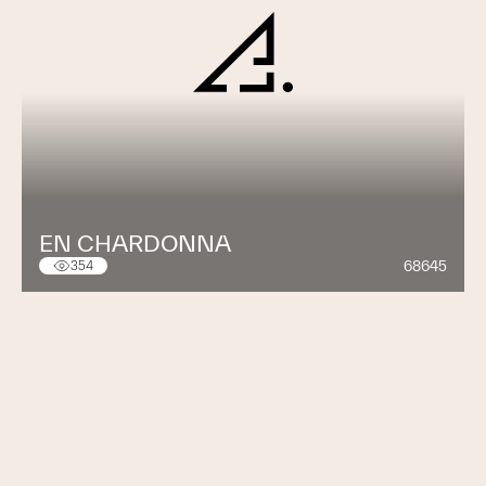
EN CHARDONNA
68645
354