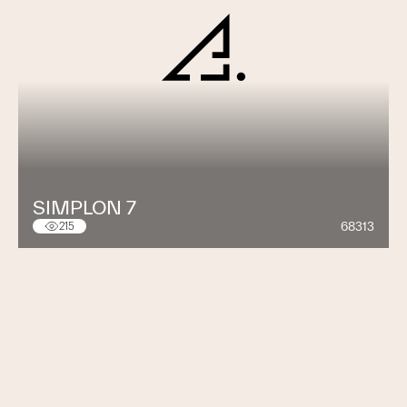
SIMPLON 7
68313
215