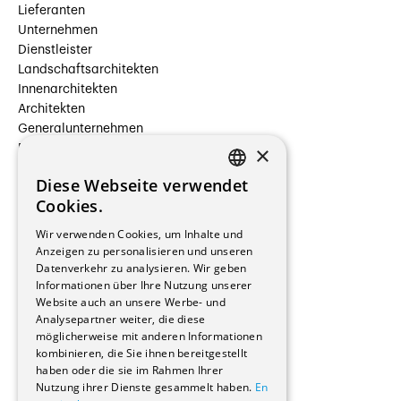
Lieferanten
Unternehmen
Dienstleister
Landschaftsarchitekten
Innenarchitekten
Architekten
Generalunternehmen
×
Beauftragte Unternehmen
Installateure
Diese Webseite verwendet
Hersteller/Lieferanten
FRENCH
Cookies.
Bauherrschaften
GERMAN
Immobilienverwaltungsgesellschaften
Wir verwenden Cookies, um Inhalte und
Stockwerkeigentum
Anzeigen zu personalisieren und unseren
Reportagen
Datenverkehr zu analysieren. Wir geben
Informationen über Ihre Nutzung unserer
Wohnungen
Website auch an unsere Werbe- und
Renovierungen
Analysepartner weiter, die diese
Innere Umbauten
möglicherweise mit anderen Informationen
Gastgewerbe und Tourismus
kombinieren, die Sie ihnen bereitgestellt
Verwaltungsgebäude und Geschäfte
haben oder die sie im Rahmen Ihrer
Schuleinrichtungen
Nutzung ihrer Dienste gesammelt haben.
En