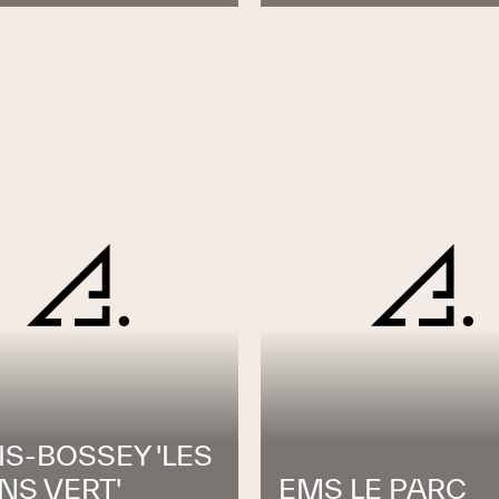
S-BOSSEY 'LES
NS VERT'
EMS LE PARC