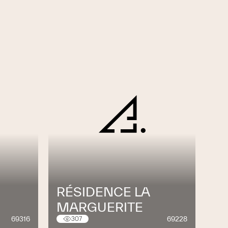
RÉSIDENCE LA
MARGUERITE
69316
69228
307