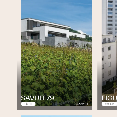
SAVUIT 79
FIGU
34/3510
121
106