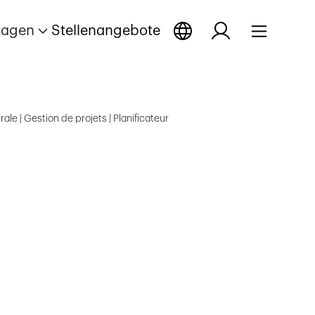
tagen
Stellenangebote
le | Gestion de projets | Planificateur
fnen
fnen
ortage öffnen