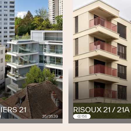
IERS 21
RISOUX 21 / 21A
35/3539
156