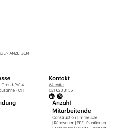
AGEN ANZEIGEN
esse
Kontakt
u Grand-Pré 4
Website
Lausanne - CH
021 623 31 55
t
ndung
Anzahl
Mitarbeitende
Construction | Immeuble
| Rénovation | PPE | Planificateur