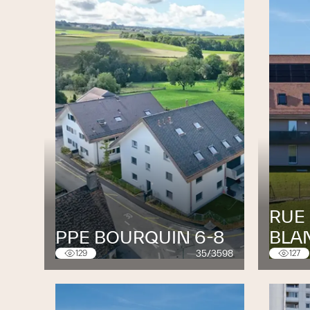
RUE 
PPE BOURQUIN 6-8
BLA
35/3598
129
127