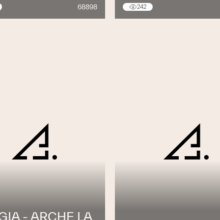
68898
242
IA - ARCHE LA