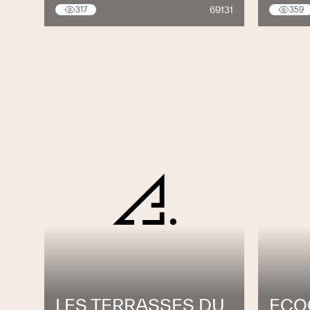
69131
317
359
LES TERRASSES DU
ECOG