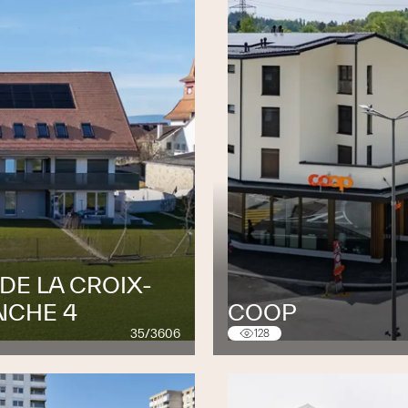
DE LA CROIX-
NCHE 4
COOP
35/3606
128