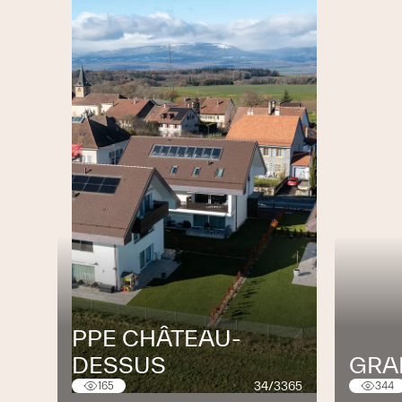
PPE CHÂTEAU-
DESSUS
GRA
34/3365
165
344