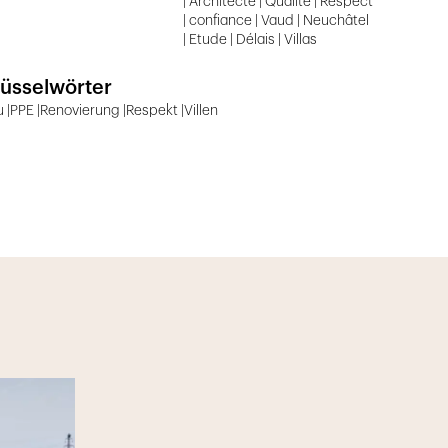
| Architecte | Qualité | Respect
| confiance | Vaud | Neuchâtel
| Etude | Délais | Villas
üsselwörter
 |PPE |Renovierung |Respekt |Villen