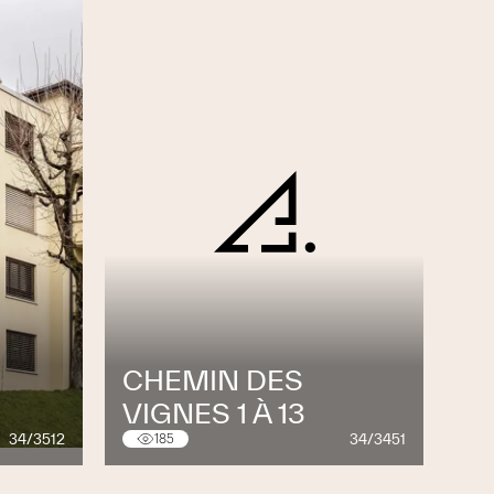
CHEMIN DES
VIGNES 1 À 13
34/3512
34/3451
185