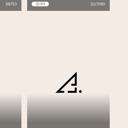
68753
32/3180
413