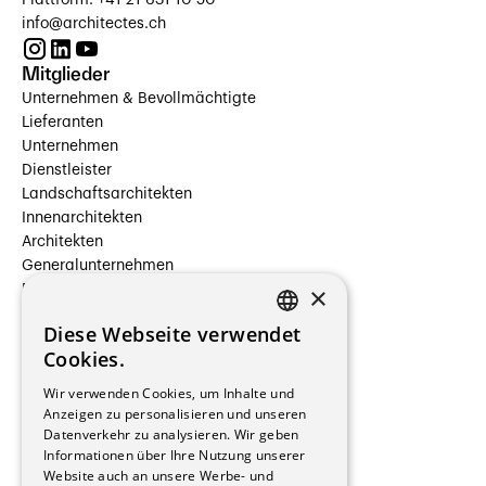
info@architectes.ch
Mitglieder
Unternehmen & Bevollmächtigte
Lieferanten
Unternehmen
Dienstleister
Landschaftsarchitekten
Innenarchitekten
Architekten
Generalunternehmen
×
Beauftragte Unternehmen
Installateure
Diese Webseite verwendet
Hersteller/Lieferanten
FRENCH
Cookies.
Bauherrschaften
GERMAN
Immobilienverwaltungsgesellschaften
Wir verwenden Cookies, um Inhalte und
Stockwerkeigentum
Anzeigen zu personalisieren und unseren
Reportagen
Datenverkehr zu analysieren. Wir geben
Informationen über Ihre Nutzung unserer
Wohnungen
Website auch an unsere Werbe- und
Renovierungen