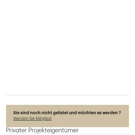
Veröffentlicht am
23.1.2025
361
Ansichten
Photos © Lewis Gashaza
Sie sind noch nicht gelistet und möchten es werden ?
Werden Sie Mitglied
Privater Projekteigentümer