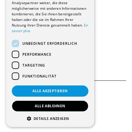
Analysepartner weiter, die diese
Innere Umbauten
möglicherweise mit anderen Informationen
Gastgewerbe und Tourismus
kombinieren, die Sie ihnen bereitgestellt
Verwaltungsgebäude und Geschäfte
haben oder die sie im Rahmen Ihrer
Schuleinrichtungen
Nutzung ihrer Dienste gesammelt haben.
En
savoir plus
Medizinische Einrichtungen
Villen
UNBEDINGT ERFORDERLICH
Kultur - Sport - Freizeit
Industrie - Handwerk
PERFORMANCE
Transport und Parkplätze
Diverse Bauten
TARGETING
FUNKTIONALITÄT
ALLE AKZEPTIEREN
Allgemeine Bedingungen
Einstellungen für Cookies
ALLE ABLEHNEN
© 2026 Alle Rechte vorbehalten
DETAILS ANZEIGEN