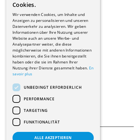
Cookies.
Bauherrschaften
GERMAN
Immobilienverwaltungsgesellschaften
Wir verwenden Cookies, um Inhalte und
Stockwerkeigentum
Anzeigen zu personalisieren und unseren
Reportagen
Datenverkehr zu analysieren. Wir geben
Informationen über Ihre Nutzung unserer
Wohnungen
Website auch an unsere Werbe- und
Renovierungen
Analysepartner weiter, die diese
Innere Umbauten
möglicherweise mit anderen Informationen
Gastgewerbe und Tourismus
kombinieren, die Sie ihnen bereitgestellt
Verwaltungsgebäude und Geschäfte
haben oder die sie im Rahmen Ihrer
Schuleinrichtungen
Nutzung ihrer Dienste gesammelt haben.
En
savoir plus
Medizinische Einrichtungen
Villen
UNBEDINGT ERFORDERLICH
Kultur - Sport - Freizeit
Industrie - Handwerk
PERFORMANCE
Transport und Parkplätze
Diverse Bauten
TARGETING
FUNKTIONALITÄT
ALLE AKZEPTIEREN
Allgemeine Bedingungen