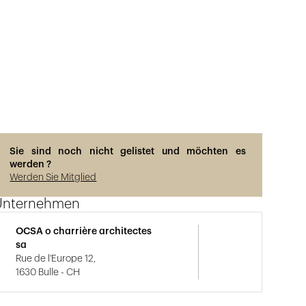
Sie sind noch nicht gelistet und möchten es
werden ?
Werden Sie Mitglied
Unternehmen
OCSA o charrière architectes
sa
Rue de l'Europe 12,
1630 Bulle - CH