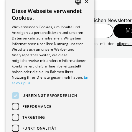
×
Diese Webseite verwendet
FRENCH
Cookies.
Melde dich für unseren monatlichen Newsletter
GERMAN
Wir verwenden Cookies, um Inhalte und
Anzeigen zu personalisieren und unseren
Datenverkehr zu analysieren. Wir geben
Informationen über Ihre Nutzung unserer
Mit der Registrierung erklären Sie sich mit den
allgeme
Website auch an unsere Werbe- und
Datenschutzrichtlinie
Analysepartner weiter, die diese
möglicherweise mit anderen Informationen
Adresse:
kombinieren, die Sie ihnen bereitgestellt
Avenue de Longemalle 21
haben oder die sie im Rahmen Ihrer
1020 Renens
Nutzung ihrer Dienste gesammelt haben.
En
Schweiz
savoir plus
Kontakt:
Ausgabe: +41 21 635 16 82
UNBEDINGT ERFORDERLICH
Plattform: +41 21 631 10 50
info@architectes.ch
PERFORMANCE
TARGETING
FUNKTIONALITÄT