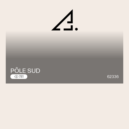
PÔLE SUD
62336
781