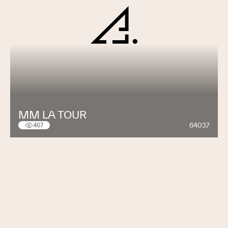
MM LA TOUR
64037
467