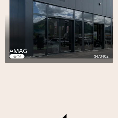
AMAG
34/3402
151