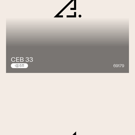
CEB 33
69179
511