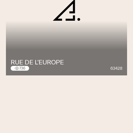
RUE DE L'EUROPE
63428
736