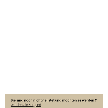
Veröffentlicht am
13.10.2018
925
Ansichten
Sie sind noch nicht gelistet und möchten es werden ?
Werden Sie Mitglied