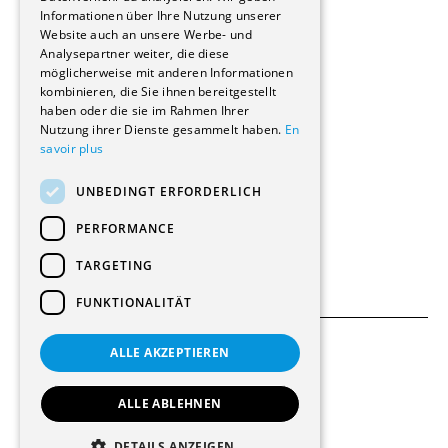
Informationen über Ihre Nutzung unserer
Wohnungen
Website auch an unsere Werbe- und
Renovierungen
Analysepartner weiter, die diese
Innere Umbauten
möglicherweise mit anderen Informationen
Gastgewerbe und Tourismus
kombinieren, die Sie ihnen bereitgestellt
Verwaltungsgebäude und Geschäfte
haben oder die sie im Rahmen Ihrer
Schuleinrichtungen
Nutzung ihrer Dienste gesammelt haben.
En
savoir plus
Medizinische Einrichtungen
Villen
UNBEDINGT ERFORDERLICH
Kultur - Sport - Freizeit
Industrie - Handwerk
PERFORMANCE
Transport und Parkplätze
Diverse Bauten
TARGETING
FUNKTIONALITÄT
ALLE AKZEPTIEREN
Allgemeine Bedingungen
Einstellungen für Cookies
ALLE ABLEHNEN
© 2026 Alle Rechte vorbehalten
DETAILS ANZEIGEN