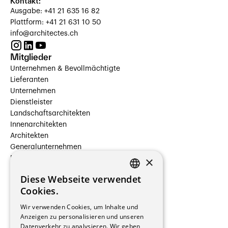
Kontakt:
Ausgabe: +41 21 635 16 82
Plattform: +41 21 631 10 50
info@architectes.ch
Mitglieder
Unternehmen & Bevollmächtigte
Lieferanten
Unternehmen
Dienstleister
Landschaftsarchitekten
Innenarchitekten
Architekten
Generalunternehmen
×
Beauftragte Unternehmen
Installateure
Diese Webseite verwendet
Hersteller/Lieferanten
FRENCH
Cookies.
Bauherrschaften
GERMAN
Immobilienverwaltungsgesellschaften
Wir verwenden Cookies, um Inhalte und
Stockwerkeigentum
Anzeigen zu personalisieren und unseren
Reportagen
Datenverkehr zu analysieren. Wir geben