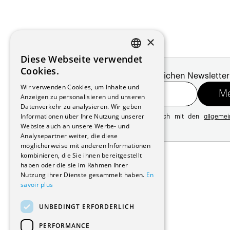
×
Diese Webseite verwendet
FRENCH
Cookies.
Melde dich für unseren monatlichen Newsletter
GERMAN
Wir verwenden Cookies, um Inhalte und
Anzeigen zu personalisieren und unseren
Datenverkehr zu analysieren. Wir geben
Informationen über Ihre Nutzung unserer
Mit der Registrierung erklären Sie sich mit den
allgeme
Website auch an unsere Werbe- und
Datenschutzrichtlinie
Analysepartner weiter, die diese
möglicherweise mit anderen Informationen
Adresse:
kombinieren, die Sie ihnen bereitgestellt
Avenue de Longemalle 21
haben oder die sie im Rahmen Ihrer
1020 Renens
Nutzung ihrer Dienste gesammelt haben.
En
Schweiz
savoir plus
Kontakt:
Ausgabe: +41 21 635 16 82
UNBEDINGT ERFORDERLICH
Plattform: +41 21 631 10 50
info@architectes.ch
PERFORMANCE