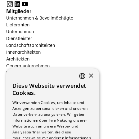
Mitglieder
Unternehmen & Bevollmächtigte
Lieferanten
Unternehmen
Dienstleister
Landschaftsarchitekten
Innenarchitekten
Architekten
Generalunternehmen
×
Beauftragte Unternehmen
Installateure
Diese Webseite verwendet
Hersteller/Lieferanten
FRENCH
Cookies.
Bauherrschaften
GERMAN
Immobilienverwaltungsgesellschaften
Wir verwenden Cookies, um Inhalte und
Stockwerkeigentum
Anzeigen zu personalisieren und unseren
Reportagen
Datenverkehr zu analysieren. Wir geben
Informationen über Ihre Nutzung unserer
Wohnungen
Website auch an unsere Werbe- und
Renovierungen
Analysepartner weiter, die diese
Innere Umbauten
möglicherweise mit anderen Informationen