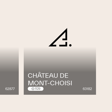
CHÂTEAU DE
MONT-CHOISI
62877
63182
1129