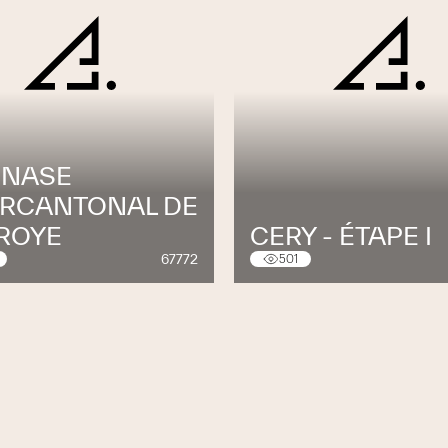
NASE
ERCANTONAL DE
BROYE
CERY - ÉTAPE I
67772
501