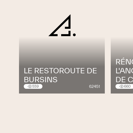
RÉN
LE RESTOROUTE DE
L'A
BURSINS
DE 
62451
559
660