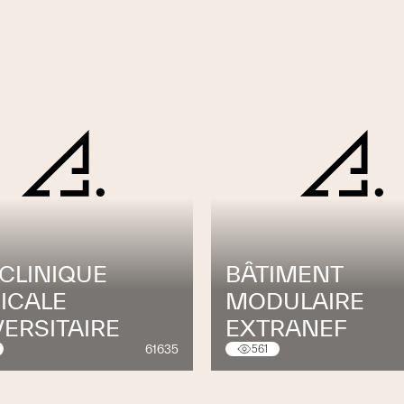
ICLINIQUE
BÂTIMENT
ICALE
MODULAIRE
VERSITAIRE
EXTRANEF
61635
561