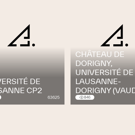
CHÂTEAU DE
DORIGNY,
UNIVERSITÉ DE
VERSITÉ DE
LAUSANNE-
SANNE CP2
DORIGNY (VAUD
63625
846