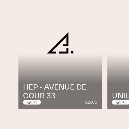
HEP - AVENUE DE
COUR 33
UNI
62606
623
546