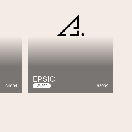
EPSIC
64094
62994
962