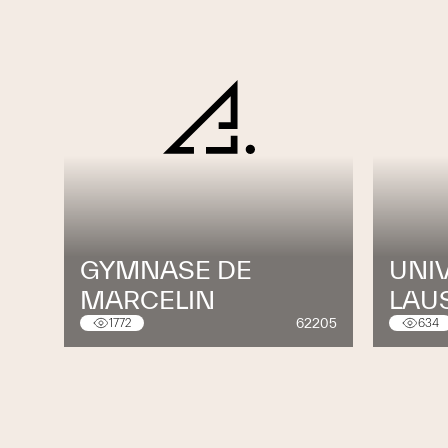
GYMNASE DE
UNI
MARCELIN
LAU
62205
1772
634