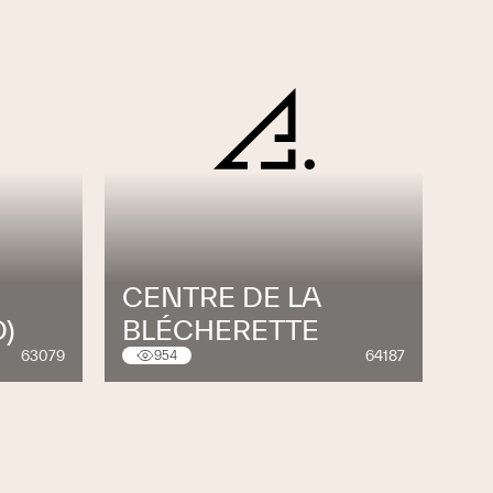
CENTRE DE LA
)
BLÉCHERETTE
63079
64187
954