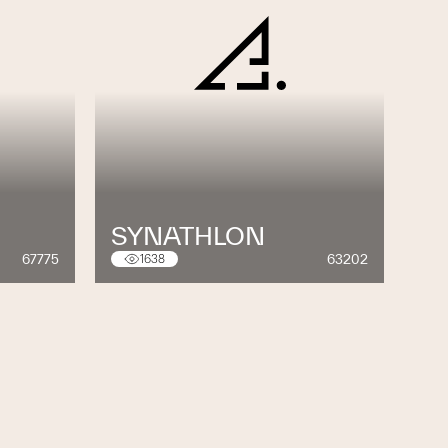
SYNATHLON
67775
63202
1638