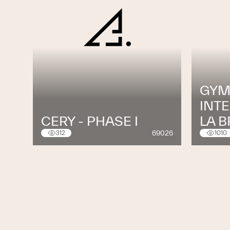
GYM
INT
CERY - PHASE I
LA 
69026
312
1010