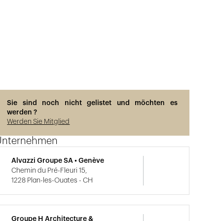
Sie sind noch nicht gelistet und möchten es
werden ?
Werden Sie Mitglied
Unternehmen
Alvazzi Groupe SA • Genève
Chemin du Pré-Fleuri 15,
1228 Plan-les-Ouates - CH
Groupe H Architecture &