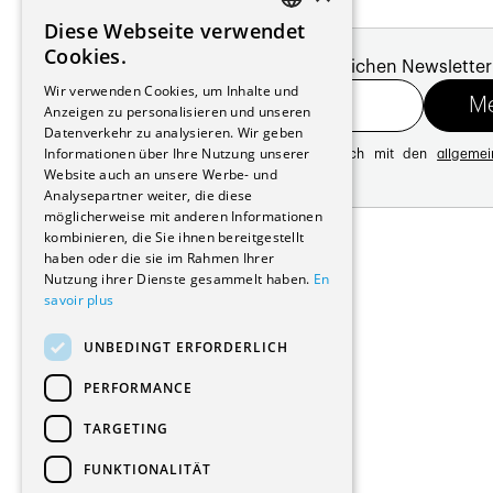
Diese Webseite verwendet
FRENCH
Cookies.
Melde dich für unseren monatlichen Newsletter
GERMAN
Wir verwenden Cookies, um Inhalte und
Anzeigen zu personalisieren und unseren
Datenverkehr zu analysieren. Wir geben
Informationen über Ihre Nutzung unserer
Mit der Registrierung erklären Sie sich mit den
allgeme
Datenschutzrichtlinie
Website auch an unsere Werbe- und
Analysepartner weiter, die diese
möglicherweise mit anderen Informationen
Adresse:
kombinieren, die Sie ihnen bereitgestellt
Avenue de Longemalle 21
haben oder die sie im Rahmen Ihrer
1020 Renens
Nutzung ihrer Dienste gesammelt haben.
En
Schweiz
savoir plus
Kontakt:
Ausgabe: +41 21 635 16 82
UNBEDINGT ERFORDERLICH
Plattform: +41 21 631 10 50
info@architectes.ch
PERFORMANCE
TARGETING
FUNKTIONALITÄT