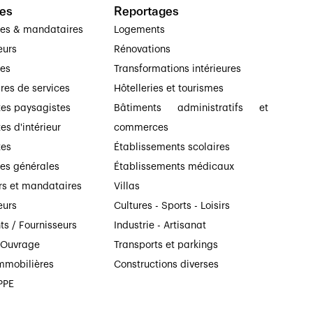
es
Reportages
ses & mandataires
Logements
eurs
Rénovations
ses
Transformations intérieures
ires de services
Hôtelleries et tourismes
tes paysagistes
Bâtiments administratifs et
es d'intérieur
commerces
tes
Établissements scolaires
ses générales
Établissements médicaux
rs et mandataires
Villas
eurs
Cultures - Sports - Loisirs
ts / Fournisseurs
Industrie - Artisanat
’Ouvrage
Transports et parkings
mmobilières
Constructions diverses
PPE