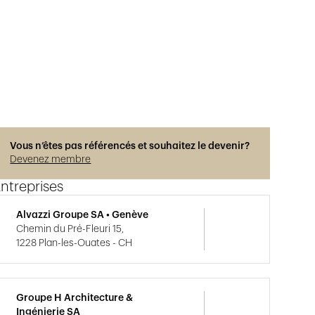
Vous n’êtes pas référencés et souhaitez le devenir?
Devenez membre
ntreprises
Alvazzi Groupe SA • Genève
Chemin du Pré-Fleuri 15,
1228 Plan-les-Ouates - CH
Groupe H Architecture &
Ingénierie SA