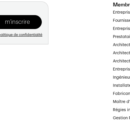
Membr
Entrepri
Fourniss
Entrepri
olitique de confidentialité
Prestata
Architec
Architect
Architec
Entrepri
Ingénieu
Installat
Fabrican
Maître d
Régies i
Gestion 