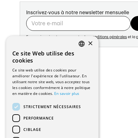
Inscrivez-vous à notre newsletter mensuelle
En vous inscrivant vous acceptez les
conditions générales
et la
p
×
Adresse:
Ce site Web utilise des
FRENCH
Avenue de Longemalle 21
cookies
1020 Renens
GERMAN
Ce site web utilise des cookies pour
Suisse
améliorer l'expérience de l'utilisateur. En
Contact:
utilisant notre site web, vous acceptez tous
Édition: +41 21 635 16 82
les cookies conformément à notre politique
Plateforme: +41 21 631 10 50
en matière de cookies.
En savoir plus
info@architectes.ch
STRICTEMENT NÉCESSAIRES
PERFORMANCE
CIBLAGE