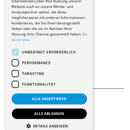
Informationen über Ihre Nutzung unserer
Wohnungen
Website auch an unsere Werbe- und
Renovierungen
Analysepartner weiter, die diese
Innere Umbauten
möglicherweise mit anderen Informationen
Gastgewerbe und Tourismus
kombinieren, die Sie ihnen bereitgestellt
Verwaltungsgebäude und Geschäfte
haben oder die sie im Rahmen Ihrer
Schuleinrichtungen
Nutzung ihrer Dienste gesammelt haben.
En
savoir plus
Medizinische Einrichtungen
Villen
UNBEDINGT ERFORDERLICH
Kultur - Sport - Freizeit
Industrie - Handwerk
PERFORMANCE
Transport und Parkplätze
Diverse Bauten
TARGETING
FUNKTIONALITÄT
ALLE AKZEPTIEREN
Allgemeine Bedingungen
Einstellungen für Cookies
ALLE ABLEHNEN
© 2026 Alle Rechte vorbehalten
DETAILS ANZEIGEN