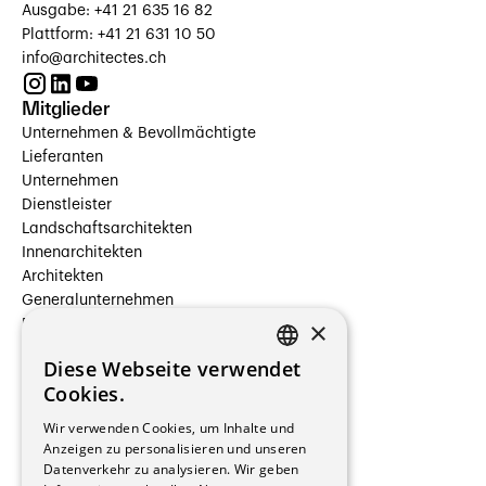
Ausgabe: +41 21 635 16 82
Plattform: +41 21 631 10 50
info@architectes.ch
Mitglieder
Unternehmen & Bevollmächtigte
Lieferanten
Unternehmen
Dienstleister
Landschaftsarchitekten
Innenarchitekten
Architekten
Generalunternehmen
×
Beauftragte Unternehmen
Installateure
Diese Webseite verwendet
Hersteller/Lieferanten
FRENCH
Cookies.
Bauherrschaften
GERMAN
Immobilienverwaltungsgesellschaften
Wir verwenden Cookies, um Inhalte und
Stockwerkeigentum
Anzeigen zu personalisieren und unseren
Reportagen
Datenverkehr zu analysieren. Wir geben