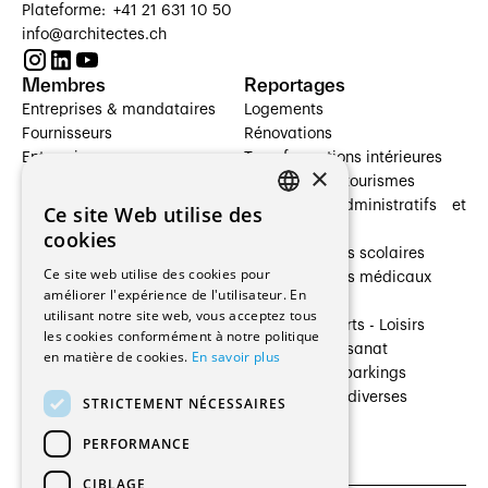
Plateforme: +41 21 631 10 50
info@architectes.ch
Membres
Reportages
Entreprises & mandataires
Logements
Fournisseurs
Rénovations
Entreprises
Transformations intérieures
×
Prestataires de services
Hôtelleries et tourismes
Architectes paysagistes
Bâtiments administratifs et
Ce site Web utilise des
FRENCH
Architectes d'intérieur
commerces
cookies
Architectes
Établissements scolaires
GERMAN
Ce site web utilise des cookies pour
Entreprises générales
Établissements médicaux
améliorer l'expérience de l'utilisateur. En
Ingénieurs et mandataires
Villas
utilisant notre site web, vous acceptez tous
Installateurs
Cultures - Sports - Loisirs
les cookies conformément à notre politique
Fabricants / Fournisseurs
Industrie - Artisanat
en matière de cookies.
En savoir plus
Maître d’Ouvrage
Transports et parkings
Régies immobilières
Constructions diverses
STRICTEMENT NÉCESSAIRES
Gestion PPE
PERFORMANCE
CIBLAGE