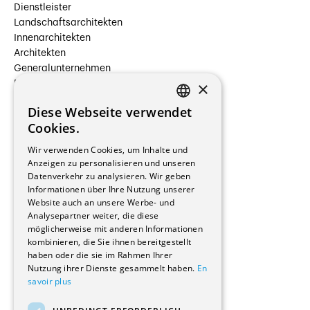
Dienstleister
Landschaftsarchitekten
Innenarchitekten
Architekten
Generalunternehmen
×
Beauftragte Unternehmen
Installateure
Diese Webseite verwendet
Hersteller/Lieferanten
FRENCH
Cookies.
Bauherrschaften
GERMAN
Immobilienverwaltungsgesellschaften
Wir verwenden Cookies, um Inhalte und
Stockwerkeigentum
Anzeigen zu personalisieren und unseren
Reportagen
Datenverkehr zu analysieren. Wir geben
Informationen über Ihre Nutzung unserer
Wohnungen
Website auch an unsere Werbe- und
Renovierungen
Analysepartner weiter, die diese
Innere Umbauten
möglicherweise mit anderen Informationen
Gastgewerbe und Tourismus
kombinieren, die Sie ihnen bereitgestellt
Verwaltungsgebäude und Geschäfte
haben oder die sie im Rahmen Ihrer
Schuleinrichtungen
Nutzung ihrer Dienste gesammelt haben.
En
savoir plus
Medizinische Einrichtungen
Villen