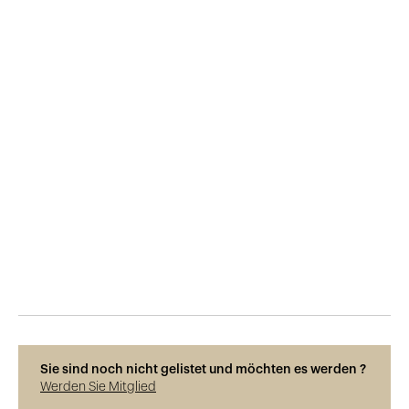
Veröffentlicht am
26.7.2016
850
Ansichten
Sie sind noch nicht gelistet und möchten es werden ?
Werden Sie Mitglied