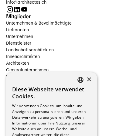
info@architectes.ch
Mitglieder
Unternehmen & Bevollmächtigte
Lieferanten
Unternehmen
Dienstleister
Landschaftsarchitekten
Innenarchitekten
Architekten
Generalunternehmen
×
Beauftragte Unternehmen
Installateure
Diese Webseite verwendet
Hersteller/Lieferanten
FRENCH
Cookies.
Bauherrschaften
GERMAN
Immobilienverwaltungsgesellschaften
Wir verwenden Cookies, um Inhalte und
Stockwerkeigentum
Anzeigen zu personalisieren und unseren
Reportagen
Datenverkehr zu analysieren. Wir geben
Informationen über Ihre Nutzung unserer
Wohnungen
Website auch an unsere Werbe- und
Renovierungen
Analysepartner weiter, die diese