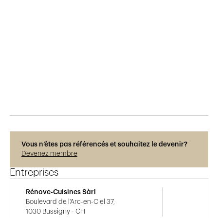
Publié le
26.7.2016
951
vues
Vous n’êtes pas référencés et souhaitez le devenir?
Devenez membre
Entreprises
Rénove-Cuisines Sàrl
Boulevard de l'Arc-en-Ciel 37,
1030 Bussigny - CH