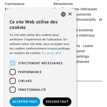
Fournisseurs
Rénovations
Entreprises
Transformations intérieures
×
Prestataires de services
Hôtelleries et tourismes
Architectes paysagistes
Bâtiments administratifs et
Ce site Web utilise des
FRENCH
Architectes d'intérieur
commerces
cookies
Architectes
Établissements scolaires
GERMAN
Ce site web utilise des cookies pour
Entreprises générales
Établissements médicaux
améliorer l'expérience de l'utilisateur. En
Ingénieurs et mandataires
Villas
utilisant notre site web, vous acceptez tous
Installateurs
Cultures - Sports - Loisirs
les cookies conformément à notre politique
Fabricants / Fournisseurs
Industrie - Artisanat
en matière de cookies.
En savoir plus
Maître d’Ouvrage
Transports et parkings
Régies immobilières
Constructions diverses
STRICTEMENT NÉCESSAIRES
Gestion PPE
PERFORMANCE
CIBLAGE
FONCTIONNALITÉ
CGU et Politique de confidentialités
Paramètres des cookies
ACCEPTER TOUT
REFUSER TOUT
© 2026 Tous droits réservés