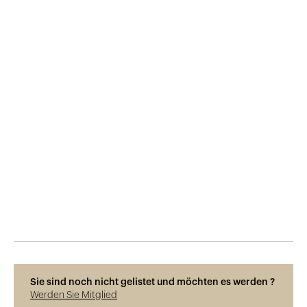
Veröffentlicht am
2.11.2018
844
Ansichten
Sie sind noch nicht gelistet und möchten es werden ?
Werden Sie Mitglied