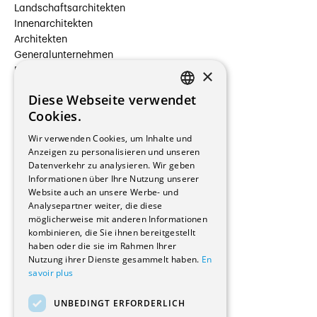
Landschaftsarchitekten
Innenarchitekten
Architekten
Generalunternehmen
×
Beauftragte Unternehmen
Installateure
Diese Webseite verwendet
Hersteller/Lieferanten
FRENCH
Cookies.
Bauherrschaften
GERMAN
Immobilienverwaltungsgesellschaften
Wir verwenden Cookies, um Inhalte und
Stockwerkeigentum
Anzeigen zu personalisieren und unseren
Reportagen
Datenverkehr zu analysieren. Wir geben
Informationen über Ihre Nutzung unserer
Wohnungen
Website auch an unsere Werbe- und
Renovierungen
Analysepartner weiter, die diese
Innere Umbauten
möglicherweise mit anderen Informationen
Gastgewerbe und Tourismus
kombinieren, die Sie ihnen bereitgestellt
Verwaltungsgebäude und Geschäfte
haben oder die sie im Rahmen Ihrer
Schuleinrichtungen
Nutzung ihrer Dienste gesammelt haben.
En
savoir plus
Medizinische Einrichtungen
Villen
UNBEDINGT ERFORDERLICH
Kultur - Sport - Freizeit