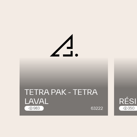
TETRA PAK - TETRA
LAVAL
RÉS
63222
983
350