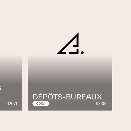
S
DÉPÔTS-BUREAUX
62071
63382
151