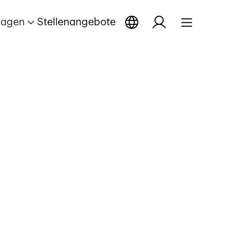
tagen
Stellenangebote
rtage öffnen
eportage öffnen
Reportage öffnen