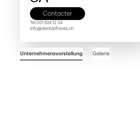
Contacter
Tel.
021 624 12 34
info@dentanfreres.ch
Unternehmensvorstellung
Galerie