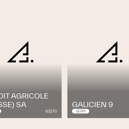
DIT AGRICOLE
SSE) SA
GALICIEN 9
63270
915