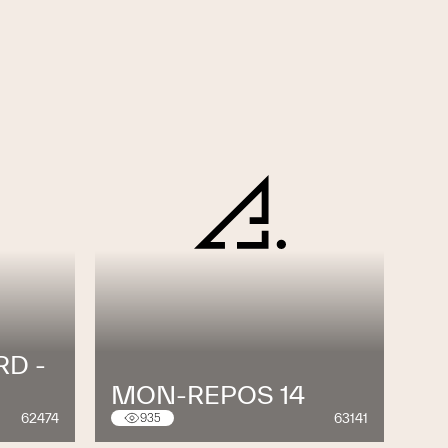
RD -
MON-REPOS 14
62474
63141
935