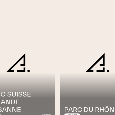
IO SUISSE
ANDE
SANNE
PARC DU RHÔN