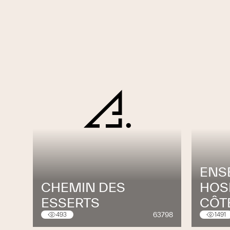
ENS
CHEMIN DES
HOSP
ESSERTS
CÔT
63798
493
1491