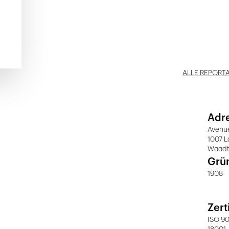
ALLE REPORT
Adr
Avenue
1007 
Waad
Grü
1908
Zert
ISO 90