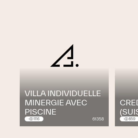
VILLA INDIVIDUELLE
MINERGIE AVEC
CRE
PISCINE
(SUI
61358
1116
859