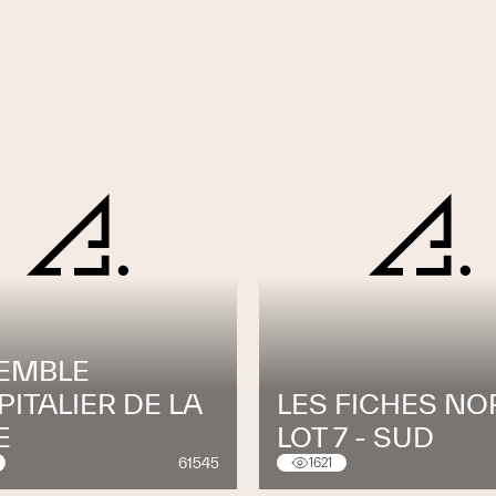
EMBLE
ITALIER DE LA
LES FICHES NO
E
LOT 7 - SUD
61545
1621