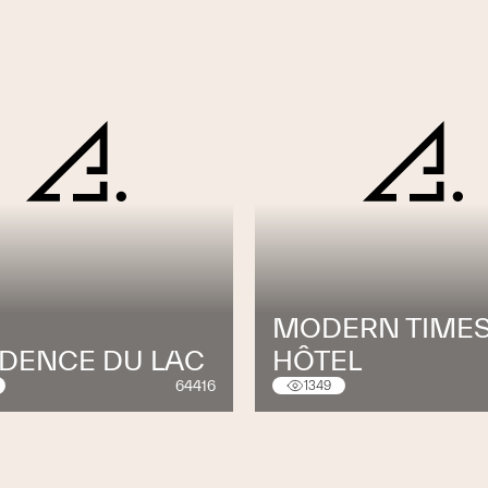
MODERN TIME
IDENCE DU LAC
HÔTEL
64416
1349