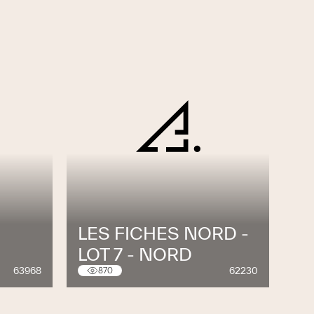
LES FICHES NORD -
LOT 7 - NORD
63968
62230
870