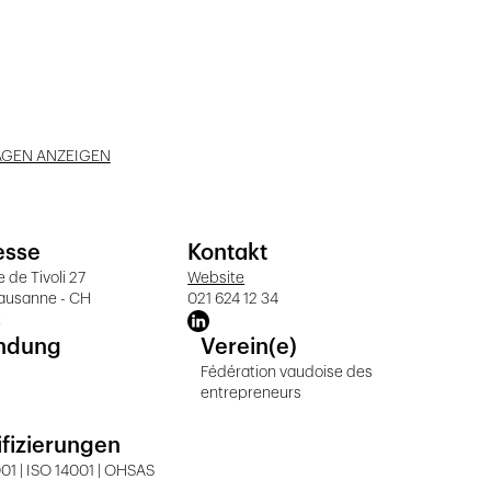
AGEN ANZEIGEN
esse
Kontakt
 de Tivoli 27
Website
Lausanne - CH
021 624 12 34
t
ndung
Verein(e)
Fédération vaudoise des
entrepreneurs
ifizierungen
01 | ISO 14001 | OHSAS