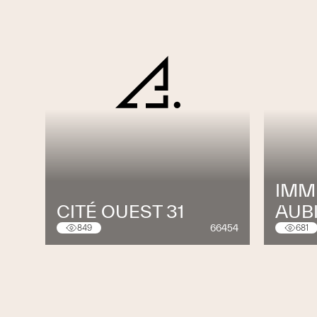
IMM
CITÉ OUEST 31
AUBI
66454
849
681