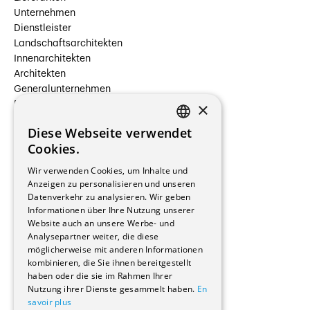
Unternehmen
Dienstleister
Landschaftsarchitekten
Innenarchitekten
Architekten
Generalunternehmen
×
Beauftragte Unternehmen
Installateure
Diese Webseite verwendet
Hersteller/Lieferanten
FRENCH
Cookies.
Bauherrschaften
GERMAN
Immobilienverwaltungsgesellschaften
Wir verwenden Cookies, um Inhalte und
Stockwerkeigentum
Anzeigen zu personalisieren und unseren
Reportagen
Datenverkehr zu analysieren. Wir geben
Informationen über Ihre Nutzung unserer
Wohnungen
Website auch an unsere Werbe- und
Renovierungen
Analysepartner weiter, die diese
Innere Umbauten
möglicherweise mit anderen Informationen
Gastgewerbe und Tourismus
kombinieren, die Sie ihnen bereitgestellt
Verwaltungsgebäude und Geschäfte
haben oder die sie im Rahmen Ihrer
Schuleinrichtungen
Nutzung ihrer Dienste gesammelt haben.
En
savoir plus
Medizinische Einrichtungen