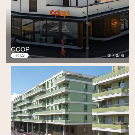
COOP
35/3599
128