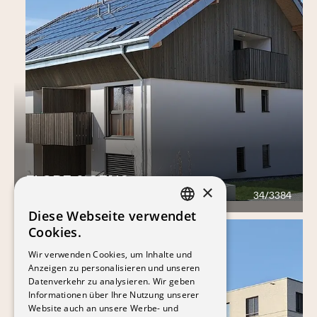
FLORE & SENS
×
34/3384
332
Diese Webseite verwendet
FRENCH
Cookies.
GERMAN
Wir verwenden Cookies, um Inhalte und
Anzeigen zu personalisieren und unseren
Datenverkehr zu analysieren. Wir geben
Informationen über Ihre Nutzung unserer
Website auch an unsere Werbe- und