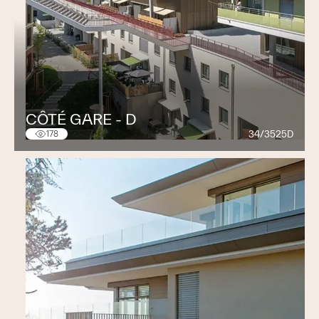
CÔTÉ GARE - D
34/3525D
178