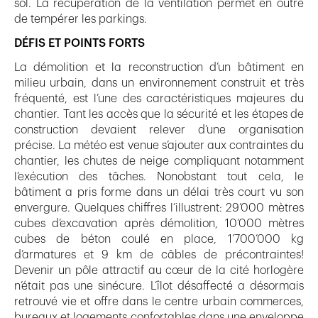
sol. La récupération de la ventilation permet en outre
de tempérer les parkings.
DÉFIS ET POINTS FORTS
La démolition et la reconstruction d’un bâtiment en
milieu urbain, dans un environnement construit et très
fréquenté, est l’une des caractéristiques majeures du
chantier. Tant les accès que la sécurité et les étapes de
construction devaient relever d’une organisation
précise. La météo est venue s’ajouter aux contraintes du
chantier, les chutes de neige compliquant notamment
l’exécution des tâches. Nonobstant tout cela, le
bâtiment a pris forme dans un délai très court vu son
envergure. Quelques chiffres l’illustrent: 29’000 mètres
cubes d’excavation après démolition, 10’000 mètres
cubes de béton coulé en place, 1’700’000 kg
d’armatures et 9 km de câbles de précontraintes!
Devenir un pôle attractif au cœur de la cité horlogère
n’était pas une sinécure. L’îlot désaffecté a désormais
retrouvé vie et offre dans le centre urbain commerces,
bureaux et logements confortables dans une enveloppe