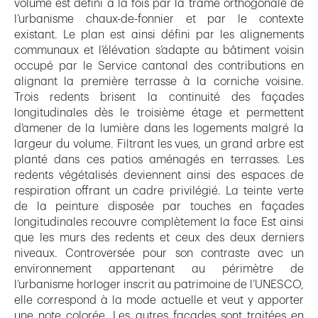
volume est défini à la fois par la trame orthogonale de
l’urbanisme chaux-de-fonnier et par le contexte
existant. Le plan est ainsi défini par les alignements
communaux et l’élévation s’adapte au bâtiment voisin
occupé par le Service cantonal des contributions en
alignant la première terrasse à la corniche voisine.
Trois redents brisent la continuité des façades
longitudinales dès le troisième étage et permettent
d’amener de la lumière dans les logements malgré la
largeur du volume. Filtrant les vues, un grand arbre est
planté dans ces patios aménagés en terrasses. Les
redents végétalisés deviennent ainsi des espaces de
respiration offrant un cadre privilégié. La teinte verte
de la peinture disposée par touches en façades
longitudinales recouvre complètement la face Est ainsi
que les murs des redents et ceux des deux derniers
niveaux. Controversée pour son contraste avec un
environnement appartenant au périmètre de
l’urbanisme horloger inscrit au patrimoine de l’UNESCO,
elle correspond à la mode actuelle et veut y apporter
une note colorée. Les autres façades sont traitées en