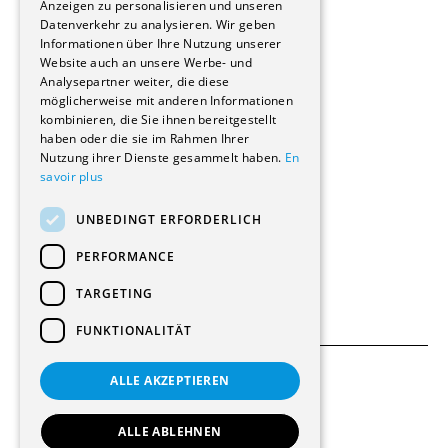
Stockwerkeigentum
Anzeigen zu personalisieren und unseren
Reportagen
Datenverkehr zu analysieren. Wir geben
Informationen über Ihre Nutzung unserer
Wohnungen
Website auch an unsere Werbe- und
Renovierungen
Analysepartner weiter, die diese
Innere Umbauten
möglicherweise mit anderen Informationen
Gastgewerbe und Tourismus
kombinieren, die Sie ihnen bereitgestellt
Verwaltungsgebäude und Geschäfte
haben oder die sie im Rahmen Ihrer
Schuleinrichtungen
Nutzung ihrer Dienste gesammelt haben.
En
savoir plus
Medizinische Einrichtungen
Villen
UNBEDINGT ERFORDERLICH
Kultur - Sport - Freizeit
Industrie - Handwerk
PERFORMANCE
Transport und Parkplätze
Diverse Bauten
TARGETING
FUNKTIONALITÄT
ALLE AKZEPTIEREN
Allgemeine Bedingungen
Einstellungen für Cookies
ALLE ABLEHNEN