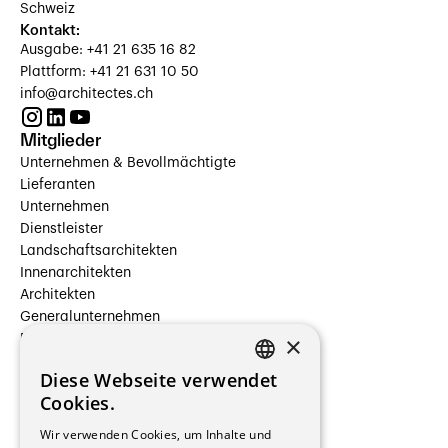
Schweiz
Kontakt:
Ausgabe: +41 21 635 16 82
Plattform: +41 21 631 10 50
info@architectes.ch
Mitglieder
Unternehmen & Bevollmächtigte
Lieferanten
Unternehmen
Dienstleister
Landschaftsarchitekten
Innenarchitekten
Architekten
Generalunternehmen
×
Beauftragte Unternehmen
Installateure
Diese Webseite verwendet
Hersteller/Lieferanten
FRENCH
Cookies.
Bauherrschaften
GERMAN
Immobilienverwaltungsgesellschaften
Wir verwenden Cookies, um Inhalte und