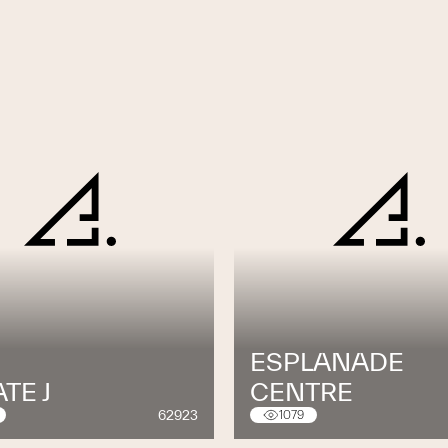
ESPLANADE
TE J
CENTRE
62923
1079