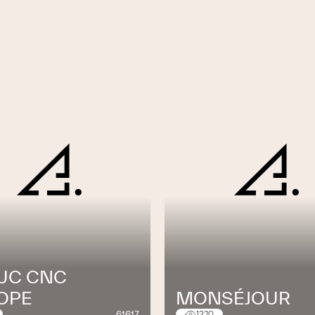
UC CNC
OPE
MONSÉJOUR
61617
1320