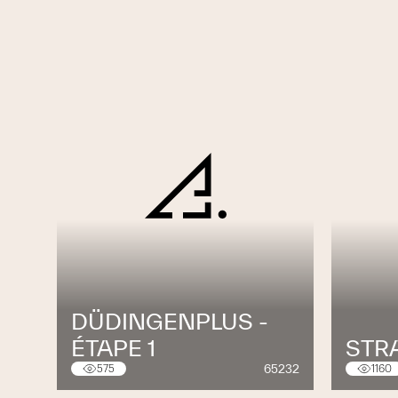
DÜDINGENPLUS -
ÉTAPE 1
STRA
65232
575
1160