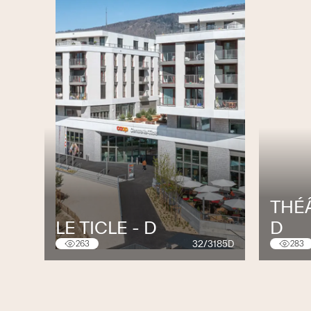
THÉÂ
LE TICLE - D
D
32/3185D
263
283