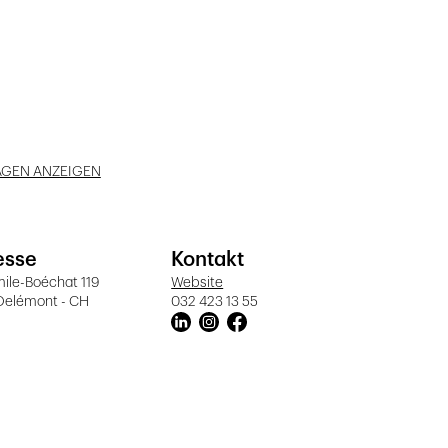
AGEN ANZEIGEN
esse
Kontakt
ile-Boéchat 119
Website
Delémont - CH
032 423 13 55