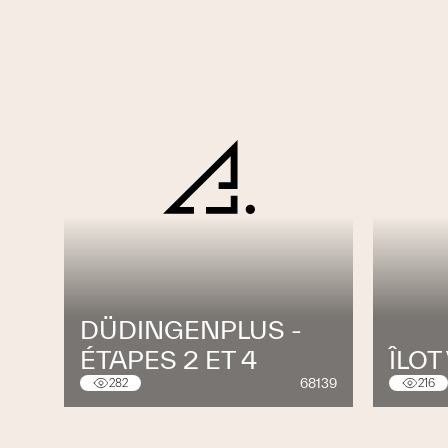
DÜDINGENPLUS -
ÉTAPES 2 ET 4
ÎLOT
68139
282
216