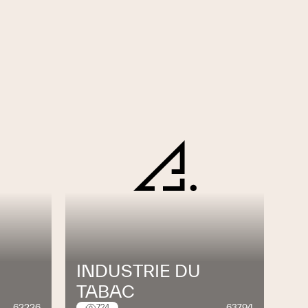
INDUSTRIE DU
TABAC
62226
63794
724