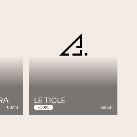
RA
LE TICLE
68719
68658
385