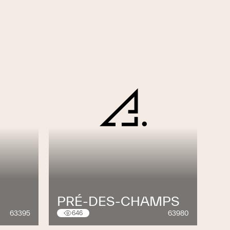
PRÉ-DES-CHAMPS
63395
63980
646