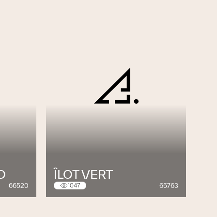
D
ÎLOT VERT
66520
65763
1047