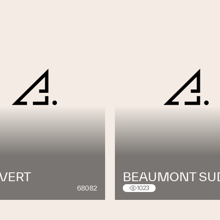
 VERT
BEAUMONT SU
68082
1023