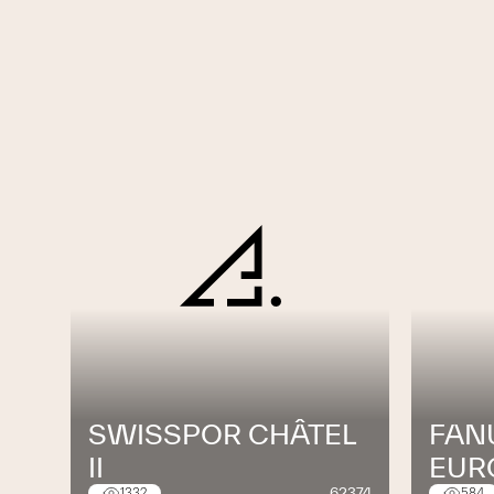
SWISSPOR CHÂTEL
FAN
II
EUR
62374
1332
584