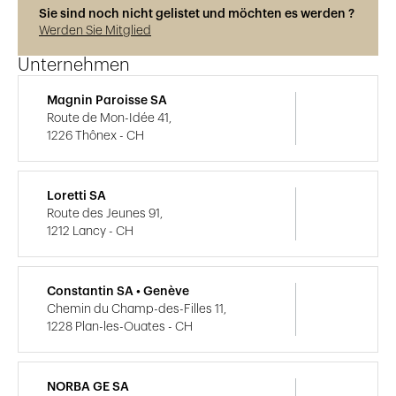
Sie sind noch nicht gelistet und möchten es werden ?
Werden Sie Mitglied
Unternehmen
Magnin Paroisse SA
Route de Mon-Idée 41,
1226 Thônex - CH
Loretti SA
Route des Jeunes 91,
1212 Lancy - CH
Constantin SA • Genève
Chemin du Champ-des-Filles 11,
1228 Plan-les-Ouates - CH
NORBA GE SA