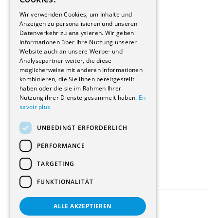
Bauherrschaften
GERMAN
Immobilienverwaltungsgesellschaften
Wir verwenden Cookies, um Inhalte und
Stockwerkeigentum
Anzeigen zu personalisieren und unseren
Reportagen
Datenverkehr zu analysieren. Wir geben
Informationen über Ihre Nutzung unserer
Wohnungen
Website auch an unsere Werbe- und
Renovierungen
Analysepartner weiter, die diese
Innere Umbauten
möglicherweise mit anderen Informationen
Gastgewerbe und Tourismus
kombinieren, die Sie ihnen bereitgestellt
Verwaltungsgebäude und Geschäfte
haben oder die sie im Rahmen Ihrer
Schuleinrichtungen
Nutzung ihrer Dienste gesammelt haben.
En
savoir plus
Medizinische Einrichtungen
Villen
UNBEDINGT ERFORDERLICH
Kultur - Sport - Freizeit
Industrie - Handwerk
PERFORMANCE
Transport und Parkplätze
Diverse Bauten
TARGETING
FUNKTIONALITÄT
ALLE AKZEPTIEREN
Allgemeine Bedingungen