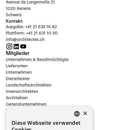
Avenue de Longemalle 21
1020 Renens
Schweiz
Kontakt:
Ausgabe: +41 21 635 16 82
Plattform: +41 21 631 10 50
info@architectes.ch
Mitglieder
Unternehmen & Bevollmächtigte
Lieferanten
Unternehmen
Dienstleister
Landschaftsarchitekten
Innenarchitekten
Architekten
Generalunternehmen
×
Beauftragte Unternehmen
Installateure
Diese Webseite verwendet
Hersteller/Lieferanten
FRENCH
Cookies.