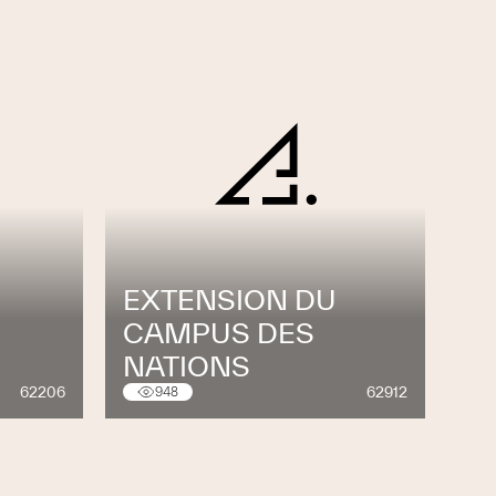
EXTENSION DU
CAMPUS DES
NATIONS
62206
62912
948