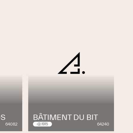
DS
BÂTIMENT DU BIT
64082
64240
1915