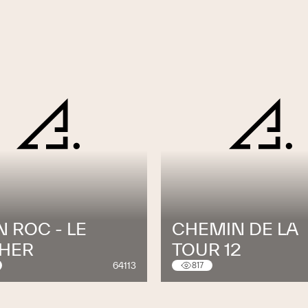
 ROC - LE
CHEMIN DE LA
HER
TOUR 12
64113
817