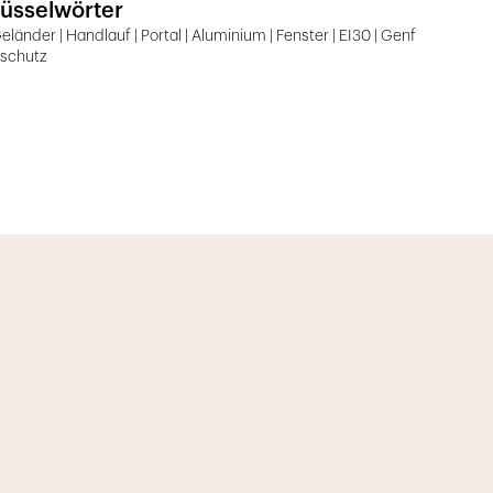
üsselwörter
Geländer | Handlauf | Portal | Aluminium | Fenster | EI30 | Genf
rschutz