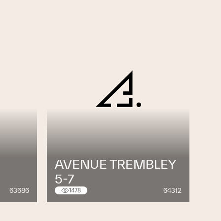
AVENUE TREMBLEY
5-7
63686
64312
1478