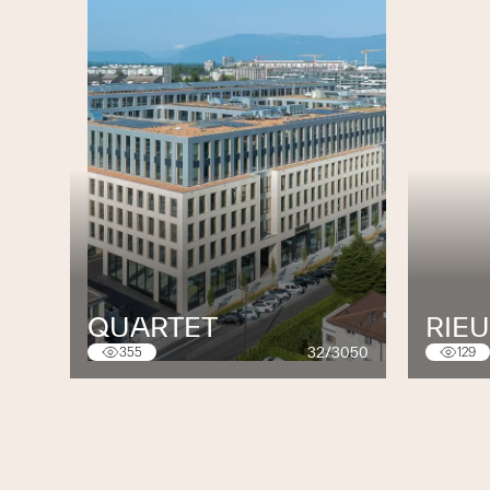
QUARTET
RIE
32/3050
355
129