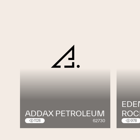
EDEN
ADDAX PETROLEUM
ROC
62730
1128
978