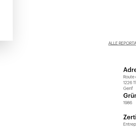
ALLE REPORT
Adr
Route 
1226 T
Genf
Grü
1986
Zert
Entrep