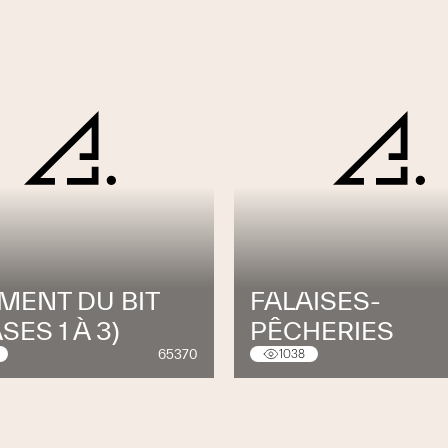
MENT DU BIT
FALAISES-
SES 1 À 3)
PÊCHERIES
65370
1038