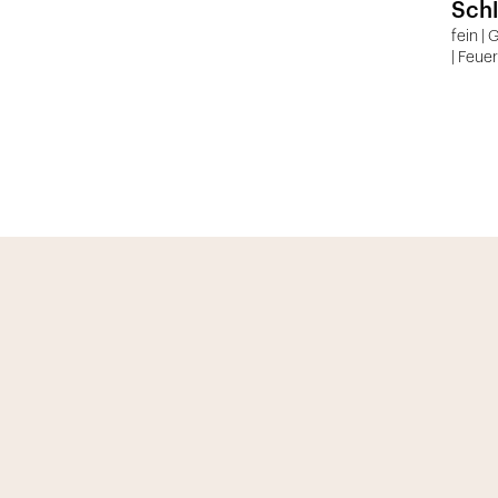
Schl
fein | 
| Feue