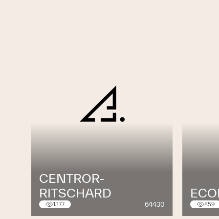
CENTROR-
RITSCHARD
ECO
64430
1377
859