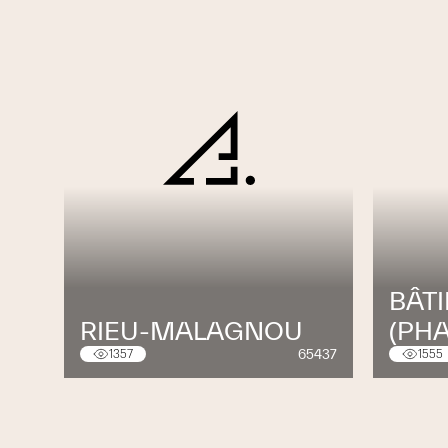
BÂTI
RIEU-MALAGNOU
(PHA
65437
1357
1555