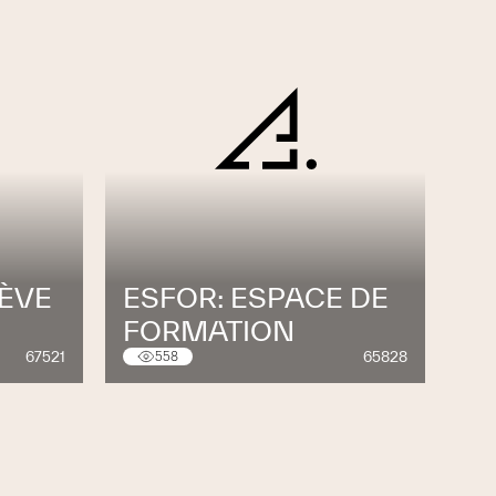
ÈVE
ESFOR: ESPACE DE
FORMATION
67521
65828
558