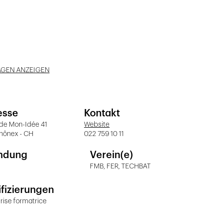
AGEN ANZEIGEN
esse
Kontakt
de Mon-Idée 41
Website
hônex - CH
022 759 10 11
ndung
Verein(e)
FMB, FER, TECHBAT
ifizierungen
rise formatrice