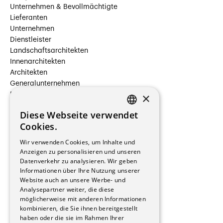
Unternehmen & Bevollmächtigte
Lieferanten
Unternehmen
Dienstleister
Landschaftsarchitekten
Innenarchitekten
Architekten
Generalunternehmen
×
Beauftragte Unternehmen
Installateure
Diese Webseite verwendet
Hersteller/Lieferanten
FRENCH
Cookies.
Bauherrschaften
GERMAN
Immobilienverwaltungsgesellschaften
Wir verwenden Cookies, um Inhalte und
Stockwerkeigentum
Anzeigen zu personalisieren und unseren
Reportagen
Datenverkehr zu analysieren. Wir geben
Informationen über Ihre Nutzung unserer
Wohnungen
Website auch an unsere Werbe- und
Renovierungen
Analysepartner weiter, die diese
Innere Umbauten
möglicherweise mit anderen Informationen
Gastgewerbe und Tourismus
kombinieren, die Sie ihnen bereitgestellt
Verwaltungsgebäude und Geschäfte
haben oder die sie im Rahmen Ihrer