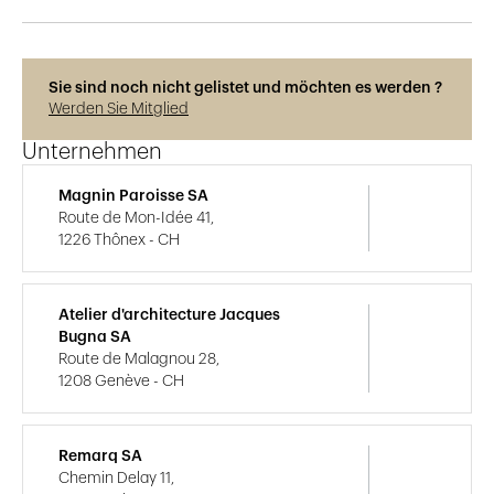
Sie sind noch nicht gelistet und möchten es werden ?
Werden Sie Mitglied
Unternehmen
Magnin Paroisse SA
Route de Mon-Idée 41,
1226 Thônex - CH
Atelier d'architecture Jacques
Bugna SA
Route de Malagnou 28,
1208 Genève - CH
Remarq SA
Chemin Delay 11,