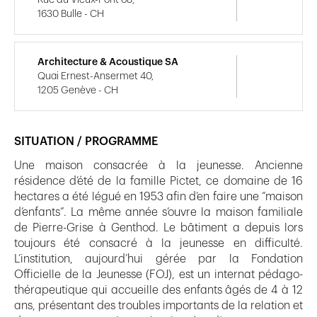
1630 Bulle - CH
Architecture & Acoustique SA
Quai Ernest-Ansermet 40,
1205 Genève - CH
SITUATION / PROGRAMME
Une maison consacrée à la jeunesse. Ancienne
résidence d’été de la famille Pictet, ce domaine de 16
hectares a été légué en 1953 afin d’en faire une “maison
d’enfants”. La même année s’ouvre la maison familiale
de Pierre-Grise à Genthod. Le bâtiment a depuis lors
toujours été consacré à la jeunesse en difficulté.
L’institution, aujourd’hui gérée par la Fondation
Officielle de la Jeunesse (FOJ), est un internat pédago-
thérapeutique qui accueille des enfants âgés de 4 à 12
ans, présentant des troubles importants de la relation et