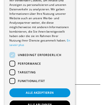
Wir verwenden Cookies, um Inhalte und
Stockwerkeigentum
Anzeigen zu personalisieren und unseren
Reportagen
Datenverkehr zu analysieren. Wir geben
Informationen über Ihre Nutzung unserer
Wohnungen
Website auch an unsere Werbe- und
Renovierungen
Analysepartner weiter, die diese
Innere Umbauten
möglicherweise mit anderen Informationen
Gastgewerbe und Tourismus
kombinieren, die Sie ihnen bereitgestellt
Verwaltungsgebäude und Geschäfte
haben oder die sie im Rahmen Ihrer
Schuleinrichtungen
Nutzung ihrer Dienste gesammelt haben.
En
savoir plus
Medizinische Einrichtungen
Villen
UNBEDINGT ERFORDERLICH
Kultur - Sport - Freizeit
Industrie - Handwerk
PERFORMANCE
Transport und Parkplätze
Diverse Bauten
TARGETING
FUNKTIONALITÄT
ALLE AKZEPTIEREN
Allgemeine Bedingungen
Einstellungen für Cookies
ALLE ABLEHNEN