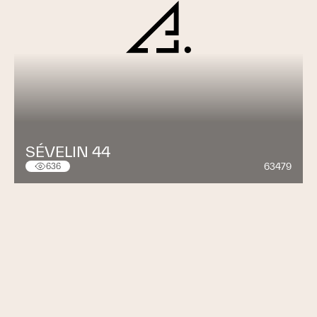
SÉVELIN 44
63479
636