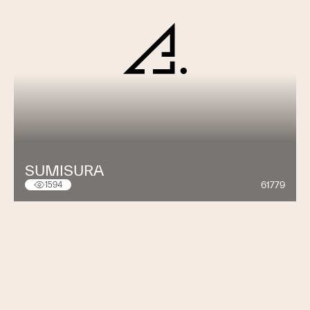
SUMISURA
61779
1594