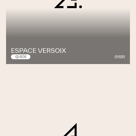
ESPACE VERSOIX
61681
606