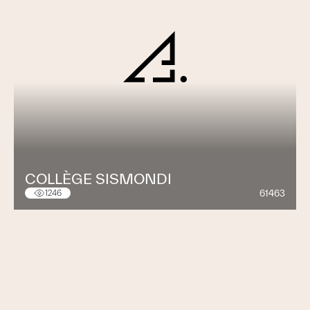
COLLÈGE SISMONDI
61463
1246