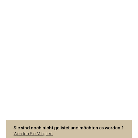
Veröffentlicht am
13.7.2023
361
Ansichten
Photos © Adrien Barakat
Sie sind noch nicht gelistet und möchten es werden ?
Werden Sie Mitglied