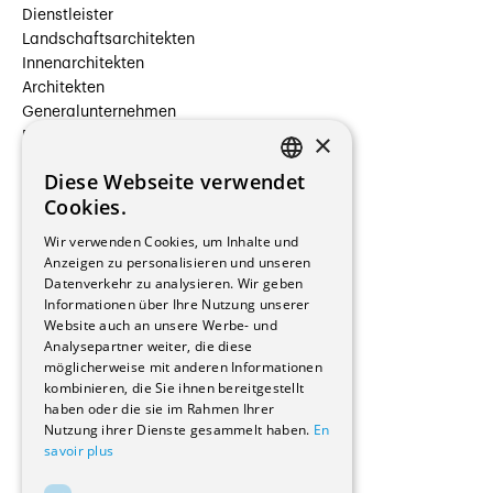
Dienstleister
Landschaftsarchitekten
Innenarchitekten
Architekten
Generalunternehmen
×
Beauftragte Unternehmen
Installateure
Diese Webseite verwendet
Hersteller/Lieferanten
FRENCH
Cookies.
Bauherrschaften
GERMAN
Immobilienverwaltungsgesellschaften
Wir verwenden Cookies, um Inhalte und
Stockwerkeigentum
Anzeigen zu personalisieren und unseren
Reportagen
Datenverkehr zu analysieren. Wir geben
Informationen über Ihre Nutzung unserer
Wohnungen
Website auch an unsere Werbe- und
Renovierungen
Analysepartner weiter, die diese
Innere Umbauten
möglicherweise mit anderen Informationen
Gastgewerbe und Tourismus
kombinieren, die Sie ihnen bereitgestellt
Verwaltungsgebäude und Geschäfte
haben oder die sie im Rahmen Ihrer
Schuleinrichtungen
Nutzung ihrer Dienste gesammelt haben.
En
savoir plus
Medizinische Einrichtungen
Villen