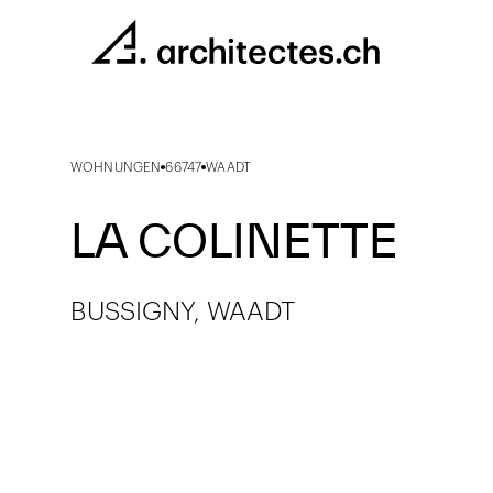
WOHNUNGEN
66747
WAADT
LA COLINETTE
BUSSIGNY, WAADT