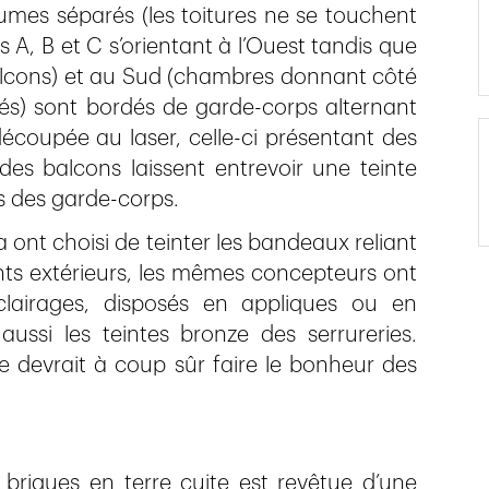
umes séparés (les toitures ne se touchent
s A, B et C s’orientant à l’Ouest tandis que
balcons) et au Sud (chambres donnant côté
rés) sont bordés de garde-corps alternant
écoupée au laser, celle-ci présentant des
des balcons laissent entrevoir une teinte
s des garde-corps.
ont choisi de teinter les bandeaux reliant
ts extérieurs, les mêmes concepteurs ont
clairages, disposés en appliques ou en
aussi les teintes bronze des serrureries.
e devrait à coup sûr faire le bonheur des
briques en terre cuite est revêtue d’une