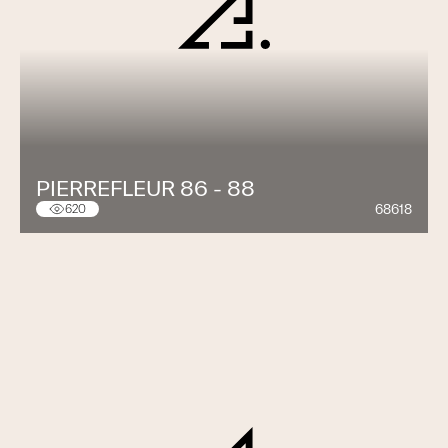
PIERREFLEUR 86 - 88
68618
620