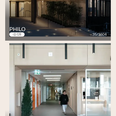
PHILO
35/3604
128