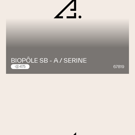
BIOPÔLE SB - A / SERINE
67819
475