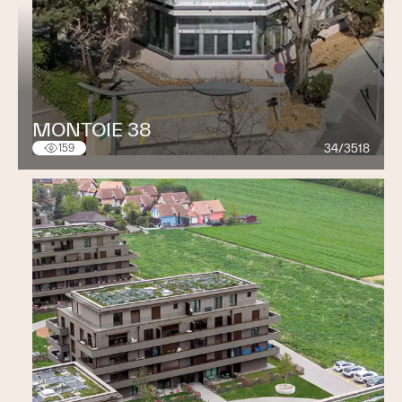
MONTOIE 38
34/3518
159