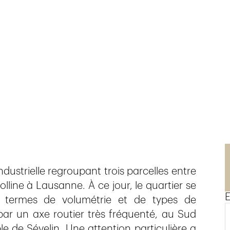
n
dustrielle regroupant trois parcelles entre
lline à Lausanne. À ce jour, le quartier se
E
n termes de volumétrie et de types de
 par un axe routier très fréquenté, au Sud
le de Sévelin. Une attention particulière a