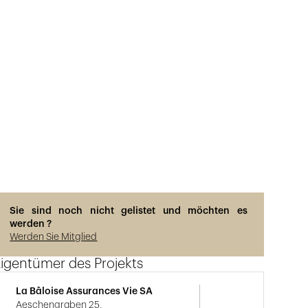
Sie sind noch nicht gelistet und möchten es
werden ?
Werden Sie Mitglied
igentümer des Projekts
La Bâloise Assurances Vie SA
Aeschengraben 25,