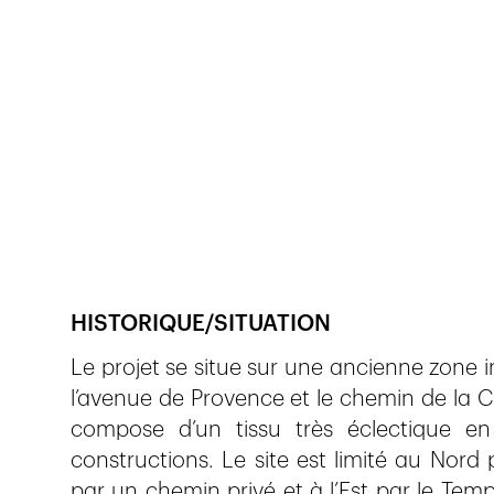
Veröffentlicht am
21.12.2022
426
Ansichte
HISTORIQUE/SITUATION
Le projet se situe sur une ancienne zone in
l’avenue de Provence et le chemin de la Co
compose d’un tissu très éclectique e
constructions. Le site est limité au Nord
par un chemin privé et à l’Est par le Temp