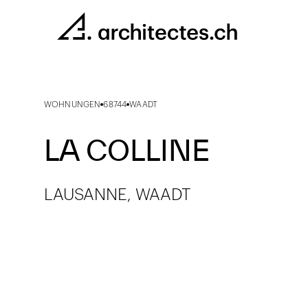
WOHNUNGEN
68744
WAADT
LA COLLINE
LAUSANNE, WAADT