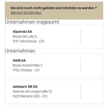
Sie sind noch nicht gelistet und möchten es werden ?
Werden Sie Mitglied
Unternehmen insgesamt
Alpenda SA
Route de Lully 5,
1131 Tolochenaz - CH
Unternehmen
HKM SA
Route André Piller 7,
1762 Givisiez - CH
swisspro SR SA
Avenue de Longemalle 13,
1020 Renens (VD) - CH