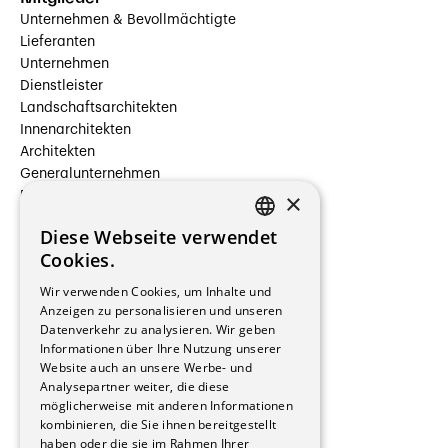
Unternehmen & Bevollmächtigte
Lieferanten
Unternehmen
Dienstleister
Landschaftsarchitekten
Innenarchitekten
Architekten
Generalunternehmen
×
Beauftragte Unternehmen
Installateure
Diese Webseite verwendet
Hersteller/Lieferanten
FRENCH
Cookies.
Bauherrschaften
GERMAN
Immobilienverwaltungsgesellschaften
Wir verwenden Cookies, um Inhalte und
Stockwerkeigentum
Anzeigen zu personalisieren und unseren
Reportagen
Datenverkehr zu analysieren. Wir geben
Informationen über Ihre Nutzung unserer
Wohnungen
Website auch an unsere Werbe- und
Renovierungen
Analysepartner weiter, die diese
Innere Umbauten
möglicherweise mit anderen Informationen
Gastgewerbe und Tourismus
kombinieren, die Sie ihnen bereitgestellt
Verwaltungsgebäude und Geschäfte
haben oder die sie im Rahmen Ihrer