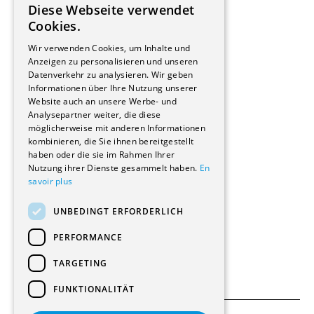
Diese Webseite verwendet
Hersteller/Lieferanten
FRENCH
Cookies.
Bauherrschaften
GERMAN
Immobilienverwaltungsgesellschaften
Wir verwenden Cookies, um Inhalte und
Stockwerkeigentum
Anzeigen zu personalisieren und unseren
Reportagen
Datenverkehr zu analysieren. Wir geben
Informationen über Ihre Nutzung unserer
Wohnungen
Website auch an unsere Werbe- und
Renovierungen
Analysepartner weiter, die diese
Innere Umbauten
möglicherweise mit anderen Informationen
Gastgewerbe und Tourismus
kombinieren, die Sie ihnen bereitgestellt
Verwaltungsgebäude und Geschäfte
haben oder die sie im Rahmen Ihrer
Schuleinrichtungen
Nutzung ihrer Dienste gesammelt haben.
En
savoir plus
Medizinische Einrichtungen
Villen
UNBEDINGT ERFORDERLICH
Kultur - Sport - Freizeit
Industrie - Handwerk
PERFORMANCE
Transport und Parkplätze
Diverse Bauten
TARGETING
FUNKTIONALITÄT