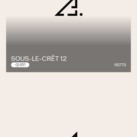
SOUS-LE-CRÊT 12
66779
651