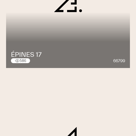
ÉPINES 17
66799
586