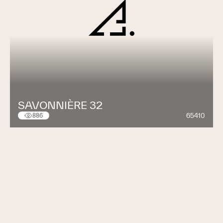
SAVONNIÈRE 32
65410
886