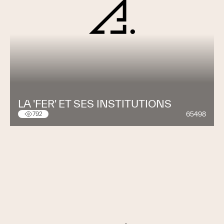
LA 'FER' ET SES INSTITUTIONS
65498
792