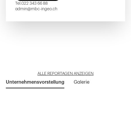
Tel.
022 343 66 88
admin@mbc-ingeo.ch
Rue Necker
Le Creux-du-Loup
Clos de la Fontaine 23
Migros Champel
Quartet
Reportage öffnen
Reportage öffnen
Reportage öffnen
Reportage öffnen
Reportage öffnen
ALLE REPORTAGEN ANZEIGEN
Unternehmensvorstellung
Galerie