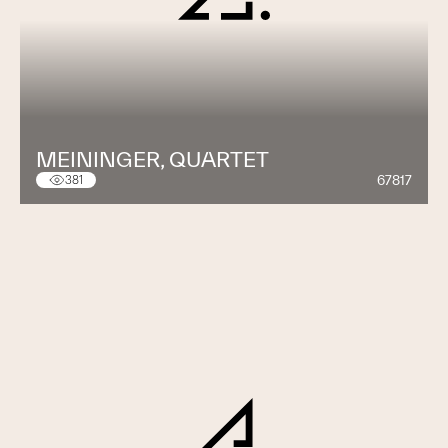
MEININGER, QUARTET
67817
381