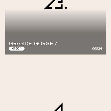
GRANDE-GORGE 7
66834
554