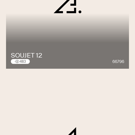
SOUJET 12
66796
483