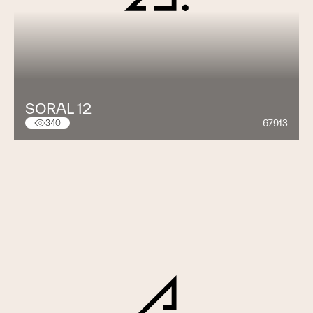
SORAL 12
67913
340