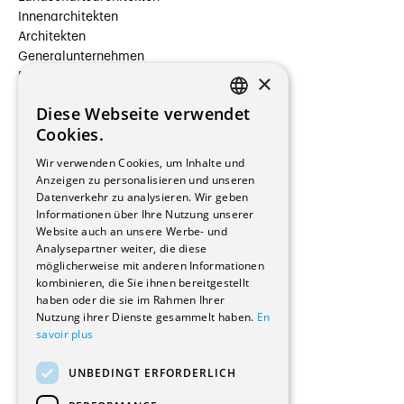
Innenarchitekten
Architekten
Generalunternehmen
×
Beauftragte Unternehmen
Installateure
Diese Webseite verwendet
Hersteller/Lieferanten
FRENCH
Cookies.
Bauherrschaften
GERMAN
Immobilienverwaltungsgesellschaften
Wir verwenden Cookies, um Inhalte und
Stockwerkeigentum
Anzeigen zu personalisieren und unseren
Reportagen
Datenverkehr zu analysieren. Wir geben
Informationen über Ihre Nutzung unserer
Wohnungen
Website auch an unsere Werbe- und
Renovierungen
Analysepartner weiter, die diese
Innere Umbauten
möglicherweise mit anderen Informationen
Gastgewerbe und Tourismus
kombinieren, die Sie ihnen bereitgestellt
Verwaltungsgebäude und Geschäfte
haben oder die sie im Rahmen Ihrer
Schuleinrichtungen
Nutzung ihrer Dienste gesammelt haben.
En
savoir plus
Medizinische Einrichtungen
Villen
UNBEDINGT ERFORDERLICH
Kultur - Sport - Freizeit
Industrie - Handwerk