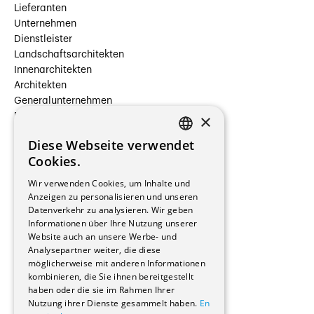
Lieferanten
Unternehmen
Dienstleister
Landschaftsarchitekten
Innenarchitekten
Architekten
Generalunternehmen
×
Beauftragte Unternehmen
Installateure
Diese Webseite verwendet
Hersteller/Lieferanten
FRENCH
Cookies.
Bauherrschaften
GERMAN
Immobilienverwaltungsgesellschaften
Wir verwenden Cookies, um Inhalte und
Stockwerkeigentum
Anzeigen zu personalisieren und unseren
Reportagen
Datenverkehr zu analysieren. Wir geben
Informationen über Ihre Nutzung unserer
Wohnungen
Website auch an unsere Werbe- und
Renovierungen
Analysepartner weiter, die diese
Innere Umbauten
möglicherweise mit anderen Informationen
Gastgewerbe und Tourismus
kombinieren, die Sie ihnen bereitgestellt
Verwaltungsgebäude und Geschäfte
haben oder die sie im Rahmen Ihrer
Schuleinrichtungen
Nutzung ihrer Dienste gesammelt haben.
En