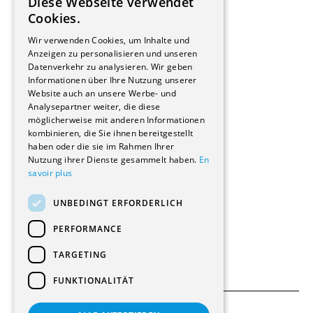
Diese Webseite verwendet
Hersteller/Lieferanten
FRENCH
Cookies.
Bauherrschaften
GERMAN
Immobilienverwaltungsgesellschaften
Wir verwenden Cookies, um Inhalte und
Stockwerkeigentum
Anzeigen zu personalisieren und unseren
Reportagen
Datenverkehr zu analysieren. Wir geben
Informationen über Ihre Nutzung unserer
Wohnungen
Website auch an unsere Werbe- und
Renovierungen
Analysepartner weiter, die diese
Innere Umbauten
möglicherweise mit anderen Informationen
Gastgewerbe und Tourismus
kombinieren, die Sie ihnen bereitgestellt
Verwaltungsgebäude und Geschäfte
haben oder die sie im Rahmen Ihrer
Schuleinrichtungen
Nutzung ihrer Dienste gesammelt haben.
En
savoir plus
Medizinische Einrichtungen
Villen
UNBEDINGT ERFORDERLICH
Kultur - Sport - Freizeit
Industrie - Handwerk
PERFORMANCE
Transport und Parkplätze
Diverse Bauten
TARGETING
FUNKTIONALITÄT