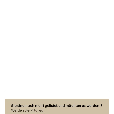
Veröffentlicht am
29.5.2015
1'354
Ansichten
Sie sind noch nicht gelistet und möchten es werden ?
Werden Sie Mitglied