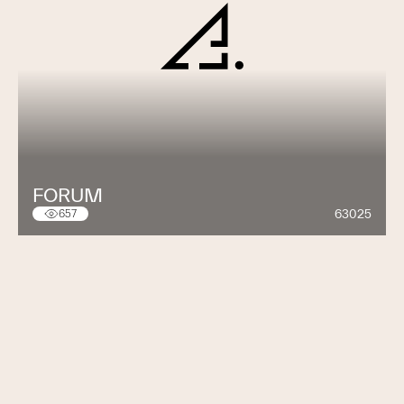
FORUM
63025
657