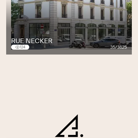
RUE NECKER
35/3625
124