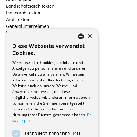
Landschaftsarchitekten
Innenarchitekten
Architekten
Generalunternehmen
×
Beauftragte Unternehmen
Installateure
Diese Webseite verwendet
Hersteller/Lieferanten
FRENCH
Cookies.
Bauherrschaften
GERMAN
Immobilienverwaltungsgesellschaften
Wir verwenden Cookies, um Inhalte und
Stockwerkeigentum
Anzeigen zu personalisieren und unseren
Reportagen
Datenverkehr zu analysieren. Wir geben
Informationen über Ihre Nutzung unserer
Wohnungen
Website auch an unsere Werbe- und
Renovierungen
Analysepartner weiter, die diese
Innere Umbauten
möglicherweise mit anderen Informationen
Gastgewerbe und Tourismus
kombinieren, die Sie ihnen bereitgestellt
Verwaltungsgebäude und Geschäfte
haben oder die sie im Rahmen Ihrer
Schuleinrichtungen
Nutzung ihrer Dienste gesammelt haben.
En
savoir plus
Medizinische Einrichtungen
Villen
UNBEDINGT ERFORDERLICH
Kultur - Sport - Freizeit