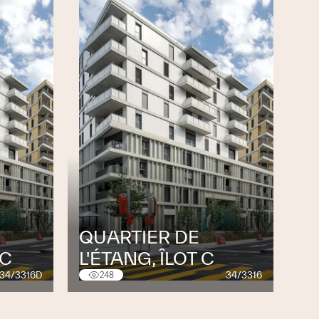
QUARTIER DE
 C
L'ÉTANG, ÎLOT C
34/3316D
34/3316
248