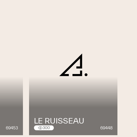
LE RUISSEAU
69453
69448
300