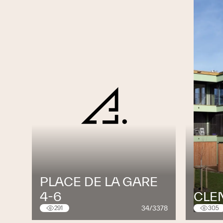
PLACE DE LA GARE
4-6
CLE
34/3378
291
305