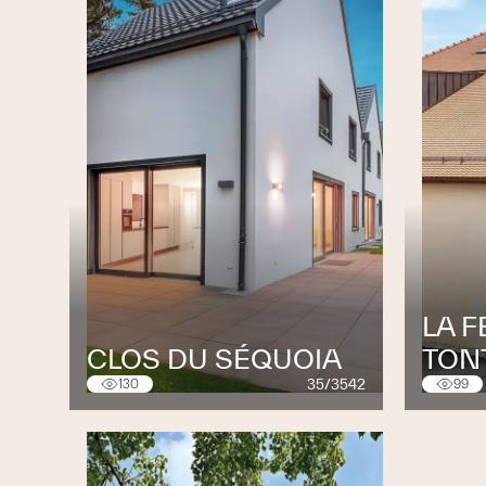
LA F
CLOS DU SÉQUOIA
TON
35/3542
130
99