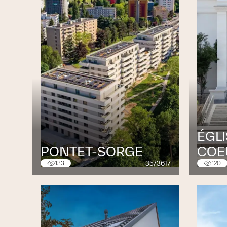
ÉGL
PONTET-SORGE
COE
35/3617
133
120