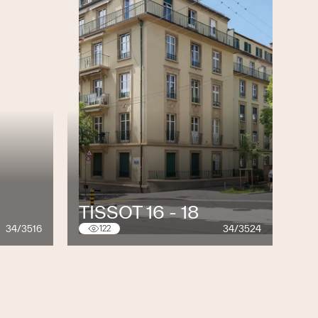
TISSOT 16 - 18
34/3516
34/3524
122