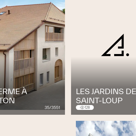
ERME À
LES JARDINS D
TON
SAINT-LOUP
35/3551
128