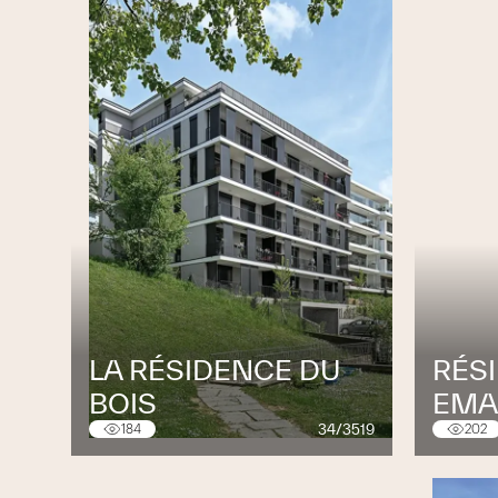
LA RÉSIDENCE DU
RÉS
BOIS
EMA
34/3519
184
202