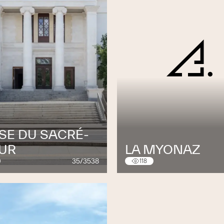
ISE DU SACRÉ-
UR
LA MYONAZ
35/3538
118