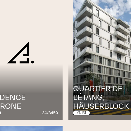
QUARTIER DE
IDENCE
L'ÉTANG,
RONE
HÄUSERBLOCK
34/3459
161