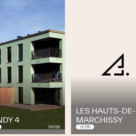
LES HAUTS-DE-
NDY 4
MARCHISSY
69788
316