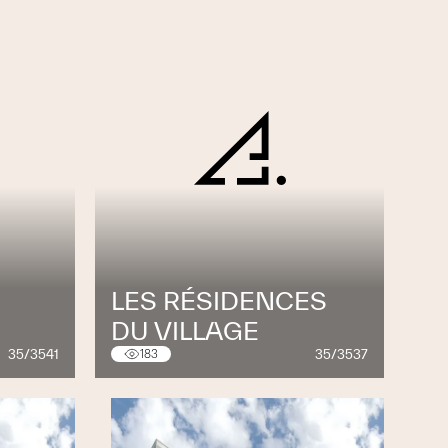
E
LES RÉSIDENCES
DU VILLAGE
35/3541
35/3537
183