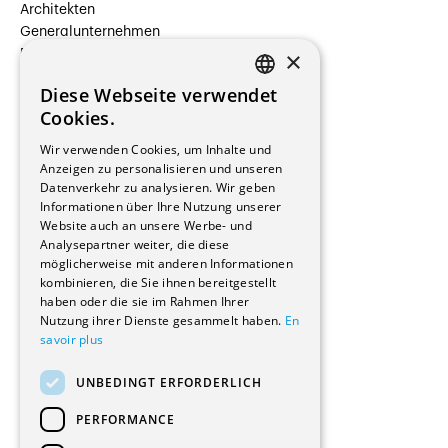
Architekten
Generalunternehmen
×
Beauftragte Unternehmen
Installateure
Diese Webseite verwendet
Hersteller/Lieferanten
FRENCH
Cookies.
Bauherrschaften
GERMAN
Immobilienverwaltungsgesellschaften
Wir verwenden Cookies, um Inhalte und
Stockwerkeigentum
Anzeigen zu personalisieren und unseren
Reportagen
Datenverkehr zu analysieren. Wir geben
Informationen über Ihre Nutzung unserer
Wohnungen
Website auch an unsere Werbe- und
Renovierungen
Analysepartner weiter, die diese
Innere Umbauten
möglicherweise mit anderen Informationen
Gastgewerbe und Tourismus
kombinieren, die Sie ihnen bereitgestellt
Verwaltungsgebäude und Geschäfte
haben oder die sie im Rahmen Ihrer
Schuleinrichtungen
Nutzung ihrer Dienste gesammelt haben.
En
savoir plus
Medizinische Einrichtungen
Villen
UNBEDINGT ERFORDERLICH
Kultur - Sport - Freizeit
Industrie - Handwerk
PERFORMANCE
Transport und Parkplätze