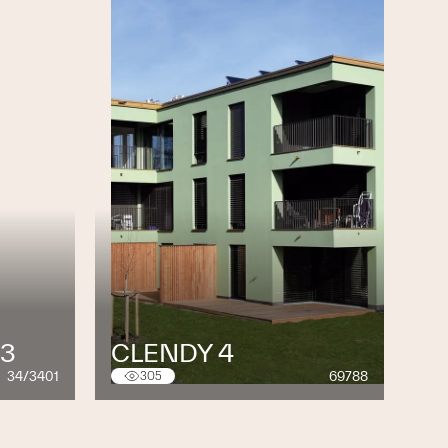
3
CLENDY 4
34/3401
69788
305