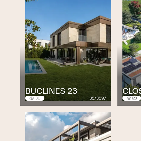
BUCLINES 23
CLO
35/3597
130
128