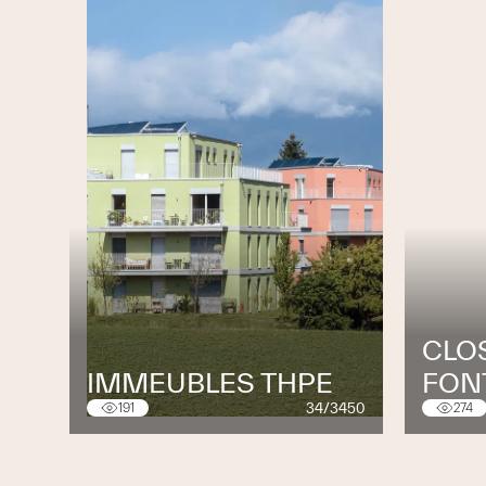
CLOS
IMMEUBLES THPE
FON
34/3450
191
274