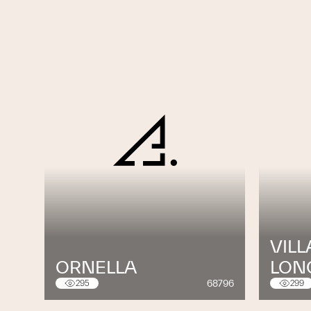
VILL
ORNELLA
LON
68796
295
299