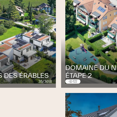
DOMAINE DU NI
S DES ÉRABLES
ÉTAPE 2
35/3618
122