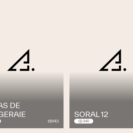
AS DE
GERAIE
SORAL 12
68143
340