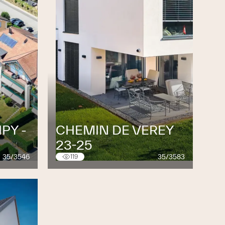
PY -
CHEMIN DE VEREY
23-25
35/3546
35/3583
119