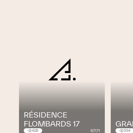
RÉSIDENCE
FLOMBARDS 17
GRA
67171
626
554