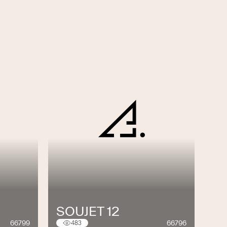
SOUJET 12
66799
66796
483