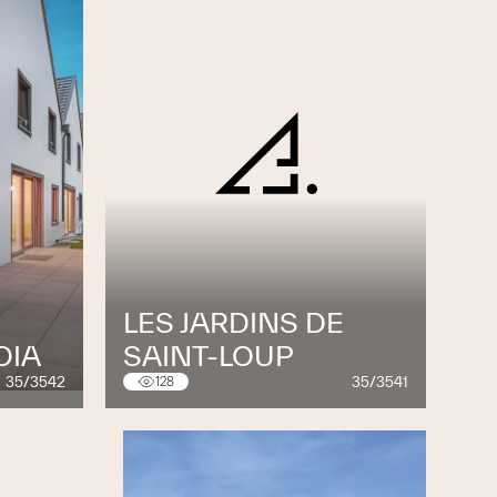
LES JARDINS DE
OIA
SAINT-LOUP
35/3542
35/3541
128