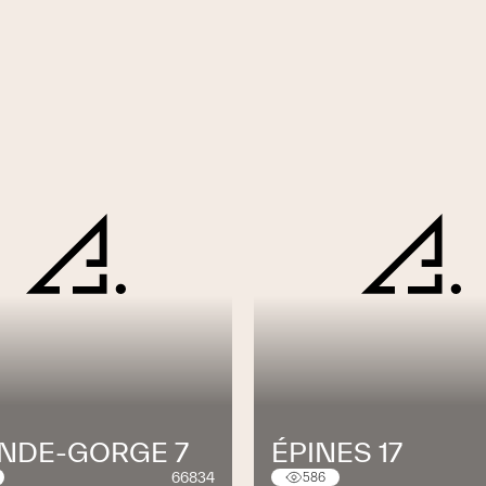
NDE-GORGE 7
ÉPINES 17
66834
586