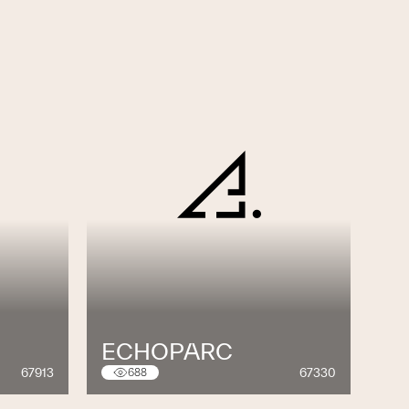
ECHOPARC
67913
67330
688