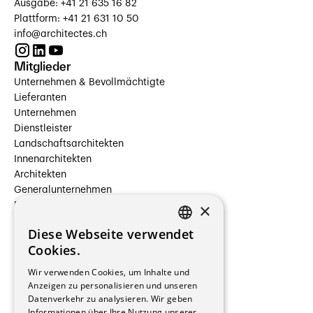
Ausgabe: +41 21 635 16 82
Plattform: +41 21 631 10 50
info@architectes.ch
Mitglieder
Unternehmen & Bevollmächtigte
Lieferanten
Unternehmen
Dienstleister
Landschaftsarchitekten
Innenarchitekten
Architekten
Generalunternehmen
×
Beauftragte Unternehmen
Installateure
Diese Webseite verwendet
Hersteller/Lieferanten
FRENCH
Cookies.
Bauherrschaften
GERMAN
Immobilienverwaltungsgesellschaften
Wir verwenden Cookies, um Inhalte und
Stockwerkeigentum
Anzeigen zu personalisieren und unseren
Reportagen
Datenverkehr zu analysieren. Wir geben
Informationen über Ihre Nutzung unserer