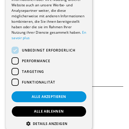
Wohnungen
Website auch an unsere Werbe- und
Renovierungen
Analysepartner weiter, die diese
Innere Umbauten
möglicherweise mit anderen Informationen
Gastgewerbe und Tourismus
kombinieren, die Sie ihnen bereitgestellt
Verwaltungsgebäude und Geschäfte
haben oder die sie im Rahmen Ihrer
Schuleinrichtungen
Nutzung ihrer Dienste gesammelt haben.
En
savoir plus
Medizinische Einrichtungen
Villen
UNBEDINGT ERFORDERLICH
Kultur - Sport - Freizeit
Industrie - Handwerk
PERFORMANCE
Transport und Parkplätze
Diverse Bauten
TARGETING
FUNKTIONALITÄT
ALLE AKZEPTIEREN
Allgemeine Bedingungen
Einstellungen für Cookies
ALLE ABLEHNEN
© 2026 Alle Rechte vorbehalten
DETAILS ANZEIGEN