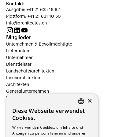
Kontakt:
Ausgabe: +41 21 635 16 82
Plattform: +41 21 631 10 50
info@architectes.ch
Mitglieder
Unternehmen & Bevollmächtigte
Lieferanten
Unternehmen
Dienstleister
Landschaftsarchitekten
Innenarchitekten
Architekten
Generalunternehmen
×
Beauftragte Unternehmen
Installateure
Diese Webseite verwendet
Hersteller/Lieferanten
FRENCH
Cookies.
Bauherrschaften
GERMAN
Immobilienverwaltungsgesellschaften
Wir verwenden Cookies, um Inhalte und
Stockwerkeigentum
Anzeigen zu personalisieren und unseren