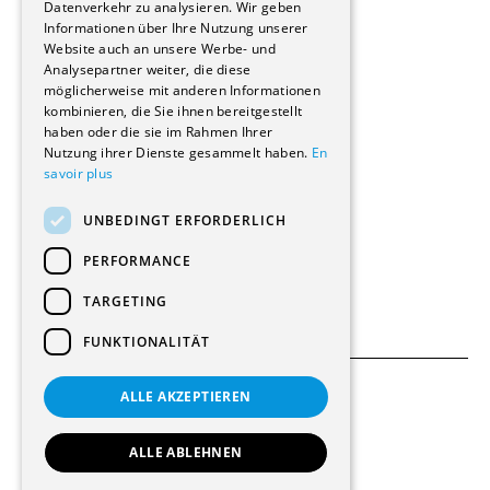
Reportagen
Datenverkehr zu analysieren. Wir geben
Informationen über Ihre Nutzung unserer
Wohnungen
Website auch an unsere Werbe- und
Renovierungen
Analysepartner weiter, die diese
Innere Umbauten
möglicherweise mit anderen Informationen
Gastgewerbe und Tourismus
kombinieren, die Sie ihnen bereitgestellt
Verwaltungsgebäude und Geschäfte
haben oder die sie im Rahmen Ihrer
Schuleinrichtungen
Nutzung ihrer Dienste gesammelt haben.
En
savoir plus
Medizinische Einrichtungen
Villen
UNBEDINGT ERFORDERLICH
Kultur - Sport - Freizeit
Industrie - Handwerk
PERFORMANCE
Transport und Parkplätze
Diverse Bauten
TARGETING
FUNKTIONALITÄT
ALLE AKZEPTIEREN
Allgemeine Bedingungen
Einstellungen für Cookies
ALLE ABLEHNEN
© 2026 Alle Rechte vorbehalten