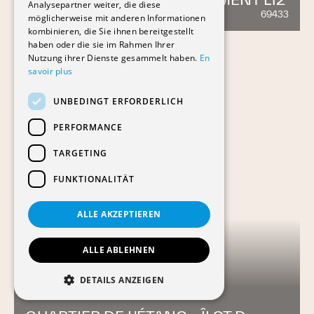
Analysepartner weiter, die diese
69433
371
möglicherweise mit anderen Informationen
kombinieren, die Sie ihnen bereitgestellt
haben oder die sie im Rahmen Ihrer
Nutzung ihrer Dienste gesammelt haben.
En
savoir plus
UNBEDINGT ERFORDERLICH
PERFORMANCE
TARGETING
FUNKTIONALITÄT
ALLE AKZEPTIEREN
ALLE ABLEHNEN
DETAILS ANZEIGEN