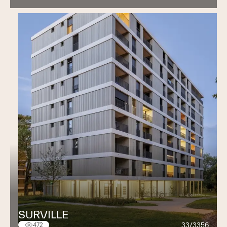
SURVILLE
33/3356
472