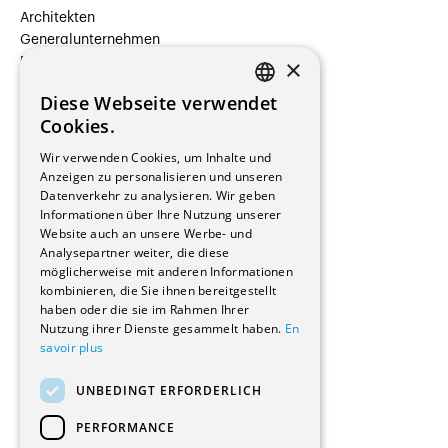
Architekten
Generalunternehmen
×
Beauftragte Unternehmen
Installateure
Diese Webseite verwendet
Hersteller/Lieferanten
FRENCH
Cookies.
Bauherrschaften
GERMAN
Immobilienverwaltungsgesellschaften
Wir verwenden Cookies, um Inhalte und
Stockwerkeigentum
Anzeigen zu personalisieren und unseren
Reportagen
Datenverkehr zu analysieren. Wir geben
Informationen über Ihre Nutzung unserer
Wohnungen
Website auch an unsere Werbe- und
Renovierungen
Analysepartner weiter, die diese
Innere Umbauten
möglicherweise mit anderen Informationen
Gastgewerbe und Tourismus
kombinieren, die Sie ihnen bereitgestellt
Verwaltungsgebäude und Geschäfte
haben oder die sie im Rahmen Ihrer
Schuleinrichtungen
Nutzung ihrer Dienste gesammelt haben.
En
savoir plus
Medizinische Einrichtungen
Villen
UNBEDINGT ERFORDERLICH
Kultur - Sport - Freizeit
Industrie - Handwerk
PERFORMANCE
Transport und Parkplätze