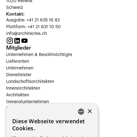
1020 Renens
Schweiz
Kontakt:
Ausgabe: +41 21 635 16 82
Plattform: +41 21 631 10 50
info@architectes.ch
Mitglieder
Unternehmen & Bevollmächtigte
Lieferanten
Unternehmen
Dienstleister
Landschaftsarchitekten
Innenarchitekten
Architekten
Generalunternehmen
×
Beauftragte Unternehmen
Installateure
Diese Webseite verwendet
Hersteller/Lieferanten
FRENCH
Cookies.
Bauherrschaften
GERMAN
Immobilienverwaltungsgesellschaften