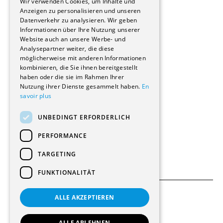
Wir verwenden Cookies, um Inhalte und
Stockwerkeigentum
Anzeigen zu personalisieren und unseren
Reportagen
Datenverkehr zu analysieren. Wir geben
Informationen über Ihre Nutzung unserer
Wohnungen
Website auch an unsere Werbe- und
Renovierungen
Analysepartner weiter, die diese
Innere Umbauten
möglicherweise mit anderen Informationen
Gastgewerbe und Tourismus
kombinieren, die Sie ihnen bereitgestellt
Verwaltungsgebäude und Geschäfte
haben oder die sie im Rahmen Ihrer
Schuleinrichtungen
Nutzung ihrer Dienste gesammelt haben.
En
savoir plus
Medizinische Einrichtungen
Villen
UNBEDINGT ERFORDERLICH
Kultur - Sport - Freizeit
Industrie - Handwerk
PERFORMANCE
Transport und Parkplätze
Diverse Bauten
TARGETING
FUNKTIONALITÄT
ALLE AKZEPTIEREN
Allgemeine Bedingungen
Einstellungen für Cookies
ALLE ABLEHNEN